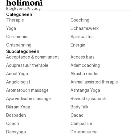
Blog
Events
Privacy
Categorieën
Therapie
Coaching
Yoga
Lichaamswerk
Ceremonies
Spiritualiteit
Ontspanning
Energie
Subcategorieën
Acceptance & commitment
Access bars
Acupressuur therapie
Ademcoaching
Aerial Yoga
Akasha reader
Angelologist
Animal assisted therapie
Aromatouch massage
Ashtanga Yoga
Ayurvedische massage
Bewustzijnscoach
Bikram Yoga
BodyTalk
Bosbaden
Cacao
Coach
Compassie
Dansyoga
De-armouring