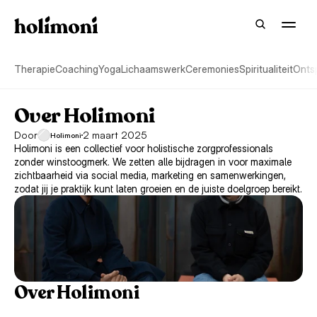
Therapie
Coaching
Yoga
Lichaamswerk
Ceremonies
Spiritualiteit
Onts
Over Holimoni
Door
2 maart 2025
Holimoni
Holimoni is een collectief voor holistische zorgprofessionals 
zonder winstoogmerk. We zetten alle bijdragen in voor maximale 
zichtbaarheid via social media, marketing en samenwerkingen, 
zodat jij je praktijk kunt laten groeien en de juiste doelgroep bereikt.
Over Holimoni