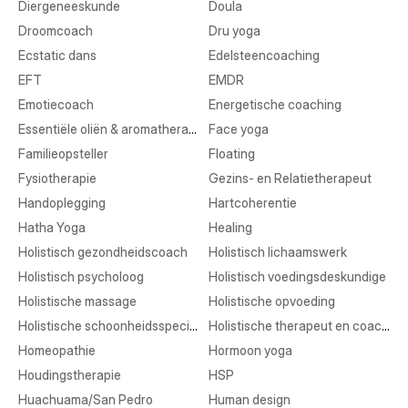
Diergeneeskunde
Doula
Droomcoach
Dru yoga
Ecstatic dans
Edelsteencoaching
EFT
EMDR
Emotiecoach
Energetische coaching
Essentiële oliën & aromatherapie
Face yoga
Familieopsteller
Floating
Fysiotherapie
Gezins- en Relatietherapeut
Handoplegging
Hartcoherentie
Hatha Yoga
Healing
Holistisch gezondheidscoach
Holistisch lichaamswerk
Holistisch psycholoog
Holistisch voedingsdeskundige
Holistische massage
Holistische opvoeding
Holistische schoonheidsspecialist
Holistische therapeut en coaching
Homeopathie
Hormoon yoga
Houdingstherapie
HSP
Huachuama/San Pedro
Human design