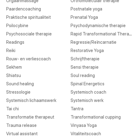
Orgaanmassage
Orthomoleculair therapie
Paardencoaching
Postnatale yoga
Praktische spiritualiteit
Prenatal Yoga
Psilocybine
Psychodynamische therapie
Psychosociale therapie
Rapid Transformational Therapy
Readings
Regressie/Reïncarnatie
Reiki
Restorative Yoga
Rouw- en verliescoach
Schrijftherapie
Sekhem
Sensi therapie
Shiatsu
Soul reading
Sound healing
Spinal Energetics
Stressologie
Systemisch coach
Systemisch lichaamswerk
Systemisch werk
Tai chi
Tantra
Transformatie therapeut
Transformational cupping
Trauma release
Vinyasa Yoga
Virtual assistant
Vitaliteitscoach