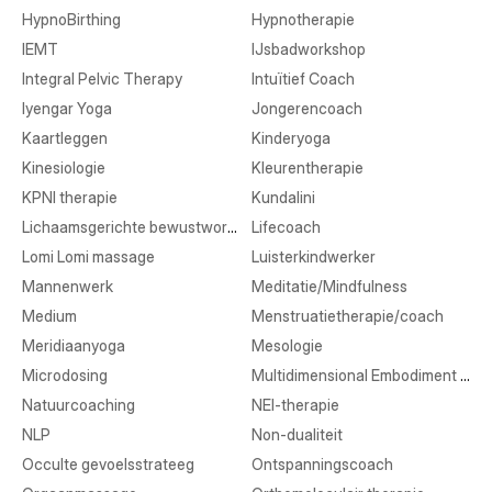
HypnoBirthing
Hypnotherapie
IEMT
IJsbadworkshop
Integral Pelvic Therapy
Intuïtief Coach
Iyengar Yoga
Jongerencoach
Kaartleggen
Kinderyoga
Kinesiologie
Kleurentherapie
KPNI therapie
Kundalini
Lichaamsgerichte bewustwording
Lifecoach
Lomi Lomi massage
Luisterkindwerker
Mannenwerk
Meditatie/Mindfulness
Medium
Menstruatietherapie/coach
Meridiaanyoga
Mesologie
Microdosing
Multidimensional Embodiment Transmission
Natuurcoaching
NEI-therapie
NLP
Non-dualiteit
Occulte gevoelsstrateeg
Ontspanningscoach