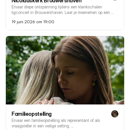
Nicolaaskerk Brouwershaven
Ervaar diepe ontspanning tijdens een klankschalen 
ligconcert in Brouwershaven. Laat je meenemen op een 
unieke klankreis in de bijzondere akoestiek van de Sint-
19 juni 2026 om 19:00
Nicolaaskerk.
Familieopstelling
Ervaar een familieopstelling als representant of als 
vraagsteller in een veilige setting. 
