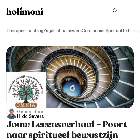
Therapie
Coaching
Yoga
Lichaamswerk
Ceremonies
Spiritualiteit
Onts
Gehost door
Hilda Severs
Jouw Levensverhaal – Poort
naar spiritueel bewustzijn