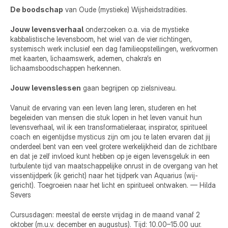
De boodschap
 van Oude (mystieke) Wijsheidstradities.
Jouw levensverhaal
 onderzoeken o.a. via de mystieke 
kabbalistische levensboom, het wiel van de vier richtingen, 
systemisch werk inclusief een dag familieopstellingen, werkvormen 
met kaarten, lichaamswerk, ademen, chakra’s en 
lichaamsboodschappen herkennen.
Jouw levenslessen
 gaan begrijpen op zielsniveau.
Vanuit de ervaring van een leven lang leren, studeren en het 
begeleiden van mensen die stuk lopen in het leven vanuit hun 
levensverhaal, wil ik een transformatieleraar, inspirator, spiritueel 
coach en eigentijdse mysticus zijn om jou te laten ervaren dat jij 
onderdeel bent van een veel grotere werkelijkheid dan de zichtbare 
en dat je zelf invloed kunt hebben op je eigen levensgeluk in een 
turbulente tijd van maatschappelijke onrust in de overgang van het 
vissentijdperk (ik gericht) naar het tijdperk van Aquarius (wij-
gericht). Toegroeien naar het licht en spiritueel ontwaken. — Hilda 
Severs
Cursusdagen: meestal de eerste vrijdag in de maand vanaf 2 
oktober (m.u.v. december en augustus). Tijd: 10.00–15.00 uur.