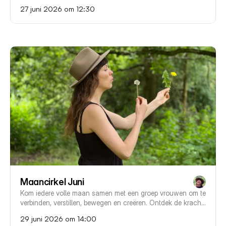
Prijs voor een vraagsteller € 75,- 

27 juni 2026 om 12:30
Prijs voor een representant €15,-
Maancirkel Juni
Kom iedere volle maan samen met een groep vrouwen om te 
verbinden, verstillen, bewegen en creëren. Ontdek de kracht 
van het seizoen en de maanenergie in een warme, 
29 juni 2026 om 14:00
inspirerende cirkel. 🌕✨