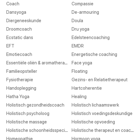
Coach
Compassie
Dansyoga
De-armouring
Diergeneeskunde
Doula
Droomcoach
Dru yoga
Ecstatic dans
Edelsteencoaching
EFT
EMDR
Emotiecoach
Energetische coaching
Essentiële oliën & aromatherapie
Face yoga
Familieopsteller
Floating
Fysiotherapie
Gezins- en Relatietherapeut
Handoplegging
Hartcoherentie
Hatha Yoga
Healing
Holistisch gezondheidscoach
Holistisch lichaamswerk
Holistisch psycholoog
Holistisch voedingsdeskundige
Holistische massage
Holistische opvoeding
Holistische schoonheidsspecialist
Holistische therapeut en coaching
Homeopathie
Hormoon yoga