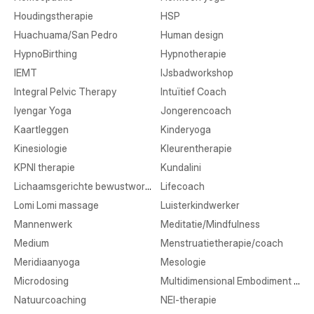
Houdingstherapie
HSP
Huachuama/San Pedro
Human design
HypnoBirthing
Hypnotherapie
IEMT
IJsbadworkshop
Integral Pelvic Therapy
Intuïtief Coach
Iyengar Yoga
Jongerencoach
Kaartleggen
Kinderyoga
Kinesiologie
Kleurentherapie
KPNI therapie
Kundalini
Lichaamsgerichte bewustwording
Lifecoach
Lomi Lomi massage
Luisterkindwerker
Mannenwerk
Meditatie/Mindfulness
Medium
Menstruatietherapie/coach
Meridiaanyoga
Mesologie
Microdosing
Multidimensional Embodiment Transmission
Natuurcoaching
NEI-therapie