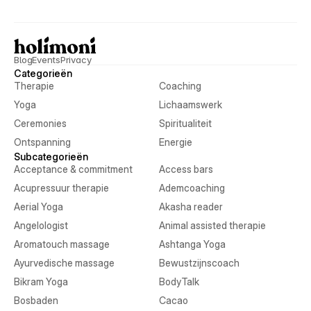
Blog
Events
Privacy
Categorieën
Therapie
Coaching
Yoga
Lichaamswerk
Ceremonies
Spiritualiteit
Ontspanning
Energie
Subcategorieën
Acceptance & commitment
Access bars
Acupressuur therapie
Ademcoaching
Aerial Yoga
Akasha reader
Angelologist
Animal assisted therapie
Aromatouch massage
Ashtanga Yoga
Ayurvedische massage
Bewustzijnscoach
Bikram Yoga
BodyTalk
Bosbaden
Cacao