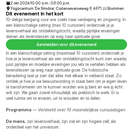
2 okt 2026
10:00 a.m.
-
03:00 p.m.
Yogacentrum ‘De Smidse’, Cortenoeverseweg 9, 6971 JJ Brummen
Dit evenement in het kort
10-delige leergang voor wie zoekt naar verdieping en zingeving. In 
een kleinschalige setting (max 10 cursisten) onderzoek je je 
levensverhaal als ontdekkingstocht, waarbij pijnlijke ervaringen 
dienen als levenslessen op weg naar spirituele groei.
Aanmelden voor dit evenement
In een kleinschalige setting (maximaal 10 cursisten) onderzoek je 
hoe je je levensverhaal als een ontdekkingstocht kunt zien waarbij 
juist pijnlijke en moeilijke ervaringen jou iets te vertellen hebben als 
levenslessen op weg naar spirituele groei. De holistische 
benadering laat je zien dat alles met elkaar in verband staat. Zo 
ontdek je hoe je via bewustwording in staat bent om je eigen leven 
te transformeren om te kunnen worden wie jij bent en wie jij ècht 
wilt zijn. We gaan zowel inhoudelijk als praktisch te werk. Er is 
veel ruimte om te ervaren, uit te wisselen en te delen.
Programma
 — 
Verdeeld over 10 maandelijkse cursusdagen
De mens
, zijn levensverhaal, zijn ziel en zijn hogere zelf, als 
onderdeel van het universum.