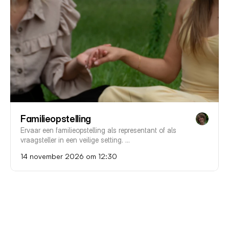
Familieopstelling
Ervaar een familieopstelling als representant of als 
vraagsteller in een veilige setting. 

Prijs voor een vraagsteller € 75,- 

14 november 2026 om 12:30
Prijs voor een representant €15,-