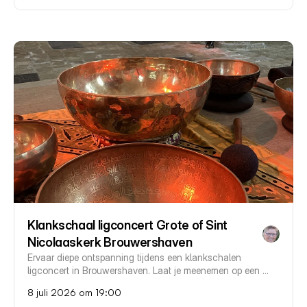
Klankschaal ligconcert Grote of Sint 
Nicolaaskerk Brouwershaven
Ervaar diepe ontspanning tijdens een klankschalen 
ligconcert in Brouwershaven. Laat je meenemen op een 
unieke klankreis in de bijzondere akoestiek van de Sint-
8 juli 2026 om 19:00
Nicolaaskerk.