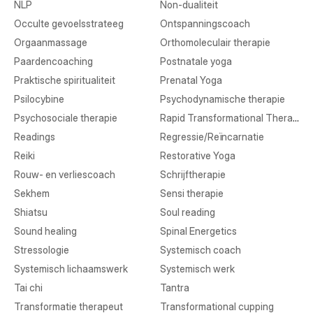
NLP
Non-dualiteit
Occulte gevoelsstrateeg
Ontspanningscoach
Orgaanmassage
Orthomoleculair therapie
Paardencoaching
Postnatale yoga
Praktische spiritualiteit
Prenatal Yoga
Psilocybine
Psychodynamische therapie
Psychosociale therapie
Rapid Transformational Therapy
Readings
Regressie/Reïncarnatie
Reiki
Restorative Yoga
Rouw- en verliescoach
Schrijftherapie
Sekhem
Sensi therapie
Shiatsu
Soul reading
Sound healing
Spinal Energetics
Stressologie
Systemisch coach
Systemisch lichaamswerk
Systemisch werk
Tai chi
Tantra
Transformatie therapeut
Transformational cupping