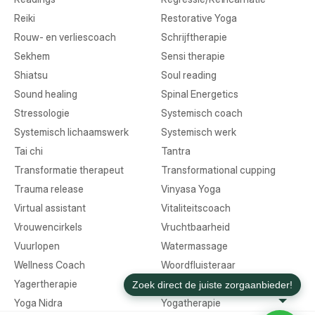
Reiki
Restorative Yoga
Rouw- en verliescoach
Schrijftherapie
Sekhem
Sensi therapie
Shiatsu
Soul reading
Sound healing
Spinal Energetics
Stressologie
Systemisch coach
Systemisch lichaamswerk
Systemisch werk
Tai chi
Tantra
Transformatie therapeut
Transformational cupping
Trauma release
Vinyasa Yoga
Virtual assistant
Vitaliteitscoach
Vrouwencirkels
Vruchtbaarheid
Vuurlopen
Watermassage
Wellness Coach
Woordfluisteraar
Yagertherapie
Yin Yoga
Yoga Nidra
Yogatherapie