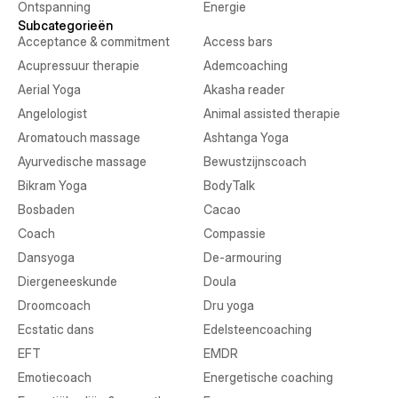
Ontspanning
Energie
Subcategorieën
Acceptance & commitment
Access bars
Acupressuur therapie
Ademcoaching
Aerial Yoga
Akasha reader
Angelologist
Animal assisted therapie
Aromatouch massage
Ashtanga Yoga
Ayurvedische massage
Bewustzijnscoach
Bikram Yoga
BodyTalk
Bosbaden
Cacao
Coach
Compassie
Dansyoga
De-armouring
Diergeneeskunde
Doula
Droomcoach
Dru yoga
Ecstatic dans
Edelsteencoaching
EFT
EMDR
Emotiecoach
Energetische coaching