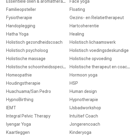
Essentiële oliën & aromatherapie
Face yoga
Familieopsteller
Floating
Fysiotherapie
Gezins- en Relatietherapeut
Handoplegging
Hartcoherentie
Hatha Yoga
Healing
Holistisch gezondheidscoach
Holistisch lichaamswerk
Holistisch psycholoog
Holistisch voedingsdeskundige
Holistische massage
Holistische opvoeding
Holistische schoonheidsspecialist
Holistische therapeut en coaching
Homeopathie
Hormoon yoga
Houdingstherapie
HSP
Huachuama/San Pedro
Human design
HypnoBirthing
Hypnotherapie
IEMT
IJsbadworkshop
Integral Pelvic Therapy
Intuïtief Coach
Iyengar Yoga
Jongerencoach
Kaartleggen
Kinderyoga