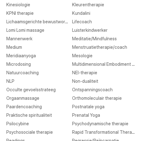
Kinesiologie
Kleurentherapie
KPNI therapie
Kundalini
Lichaamsgerichte bewustwording
Lifecoach
Lomi Lomi massage
Luisterkindwerker
Mannenwerk
Meditatie/Mindfulness
Medium
Menstruatietherapie/coach
Meridiaanyoga
Mesologie
Microdosing
Multidimensional Embodiment Transmission
Natuurcoaching
NEI-therapie
NLP
Non-dualiteit
Occulte gevoelsstrateeg
Ontspanningscoach
Orgaanmassage
Orthomoleculair therapie
Paardencoaching
Postnatale yoga
Praktische spiritualiteit
Prenatal Yoga
Psilocybine
Psychodynamische therapie
Psychosociale therapie
Rapid Transformational Therapy
Readings
Regressie/Reïncarnatie