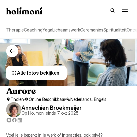
Therapie
Coaching
Yoga
Lichaamswerk
Ceremonies
Spiritualiteit
Onts
Alle fotos bekijken 
Aurore
Tholen
Online Beschikbaar
Nederlands, Engels
Annechien Broekmeijer
Op Holimoni sinds 7 okt 2025
Voel je je beperkt in je werk of interacties, ook privé?