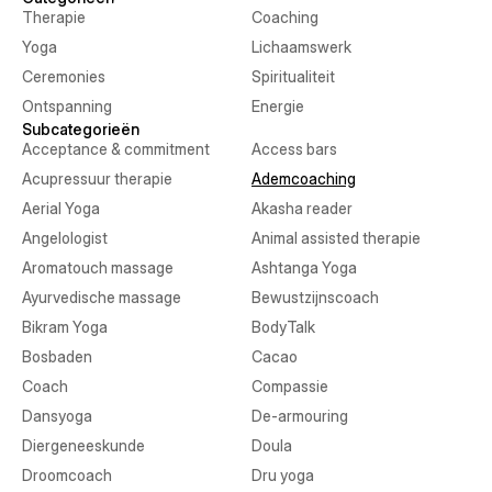
Therapie
Coaching
Yoga
Lichaamswerk
Ceremonies
Spiritualiteit
Ontspanning
Energie
Subcategorieën
Acceptance & commitment
Access bars
Acupressuur therapie
Ademcoaching
Aerial Yoga
Akasha reader
Angelologist
Animal assisted therapie
Aromatouch massage
Ashtanga Yoga
Ayurvedische massage
Bewustzijnscoach
Bikram Yoga
BodyTalk
Bosbaden
Cacao
Coach
Compassie
Dansyoga
De-armouring
Diergeneeskunde
Doula
Droomcoach
Dru yoga