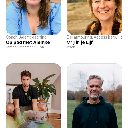
Coach
, 
Ademcoaching
De-armouring
, 
Access bars
, 
Holis
Op pad met Alemke
Vrij in je Lijf
Utrecht, Maarssen, Son
Asch