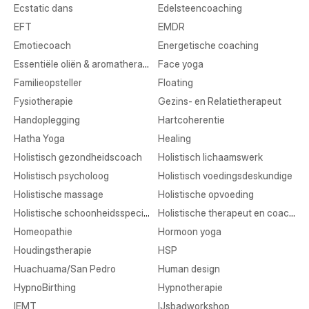
Ecstatic dans
Edelsteencoaching
EFT
EMDR
Emotiecoach
Energetische coaching
Essentiële oliën & aromatherapie
Face yoga
Familieopsteller
Floating
Fysiotherapie
Gezins- en Relatietherapeut
Handoplegging
Hartcoherentie
Hatha Yoga
Healing
Holistisch gezondheidscoach
Holistisch lichaamswerk
Holistisch psycholoog
Holistisch voedingsdeskundige
Holistische massage
Holistische opvoeding
Holistische schoonheidsspecialist
Holistische therapeut en coaching
Homeopathie
Hormoon yoga
Houdingstherapie
HSP
Huachuama/San Pedro
Human design
HypnoBirthing
Hypnotherapie
IEMT
IJsbadworkshop