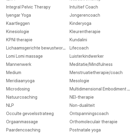
Integral Pelvic Therapy
Intuïtief Coach
Iyengar Yoga
Jongerencoach
Kaartleggen
Kinderyoga
Kinesiologie
Kleurentherapie
KPNI therapie
Kundalini
Lichaamsgerichte bewustwording
Lifecoach
Lomi Lomi massage
Luisterkindwerker
Mannenwerk
Meditatie/Mindfulness
Medium
Menstruatietherapie/coach
Meridiaanyoga
Mesologie
Microdosing
Multidimensional Embodiment Transmission
Natuurcoaching
NEI-therapie
NLP
Non-dualiteit
Occulte gevoelsstrateeg
Ontspanningscoach
Orgaanmassage
Orthomoleculair therapie
Paardencoaching
Postnatale yoga