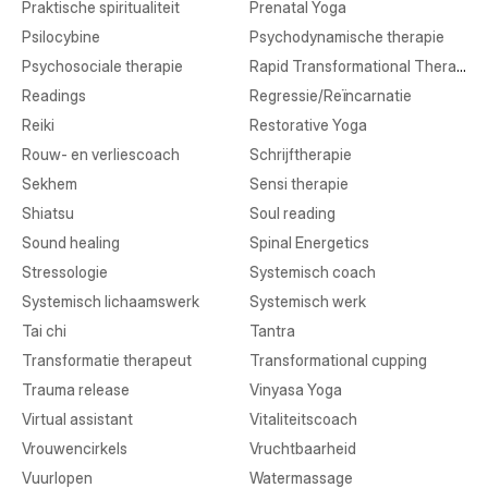
Praktische spiritualiteit
Prenatal Yoga
Psilocybine
Psychodynamische therapie
Psychosociale therapie
Rapid Transformational Therapy
Readings
Regressie/Reïncarnatie
Reiki
Restorative Yoga
Rouw- en verliescoach
Schrijftherapie
Sekhem
Sensi therapie
Shiatsu
Soul reading
Sound healing
Spinal Energetics
Stressologie
Systemisch coach
Systemisch lichaamswerk
Systemisch werk
Tai chi
Tantra
Transformatie therapeut
Transformational cupping
Trauma release
Vinyasa Yoga
Virtual assistant
Vitaliteitscoach
Vrouwencirkels
Vruchtbaarheid
Vuurlopen
Watermassage