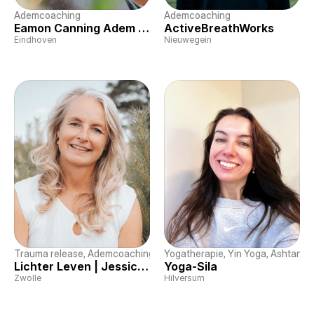
Ademcoaching
Ademcoaching
Eamon Canning Adem Coaching
ActiveBreathWorks
Eindhoven
Nieuwegein
Trauma release
, 
Ademcoaching
, 
NEI-therapie
Yogatherapie
, 
Yin Yoga
, 
Ashtanga
Lichter Leven | Jessica van Amerongen
Yoga-Sila
Zwolle
Hilversum