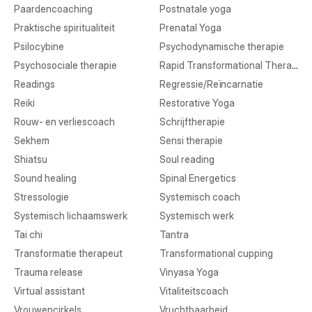
Paardencoaching
Postnatale yoga
Praktische spiritualiteit
Prenatal Yoga
Psilocybine
Psychodynamische therapie
Psychosociale therapie
Rapid Transformational Therapy
Readings
Regressie/Reïncarnatie
Reiki
Restorative Yoga
Rouw- en verliescoach
Schrijftherapie
Sekhem
Sensi therapie
Shiatsu
Soul reading
Sound healing
Spinal Energetics
Stressologie
Systemisch coach
Systemisch lichaamswerk
Systemisch werk
Tai chi
Tantra
Transformatie therapeut
Transformational cupping
Trauma release
Vinyasa Yoga
Virtual assistant
Vitaliteitscoach
Vrouwencirkels
Vruchtbaarheid