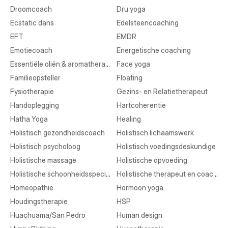
Droomcoach
Dru yoga
Ecstatic dans
Edelsteencoaching
EFT
EMDR
Emotiecoach
Energetische coaching
Essentiële oliën & aromatherapie
Face yoga
Familieopsteller
Floating
Fysiotherapie
Gezins- en Relatietherapeut
Handoplegging
Hartcoherentie
Hatha Yoga
Healing
Holistisch gezondheidscoach
Holistisch lichaamswerk
Holistisch psycholoog
Holistisch voedingsdeskundige
Holistische massage
Holistische opvoeding
Holistische schoonheidsspecialist
Holistische therapeut en coaching
Homeopathie
Hormoon yoga
Houdingstherapie
HSP
Huachuama/San Pedro
Human design