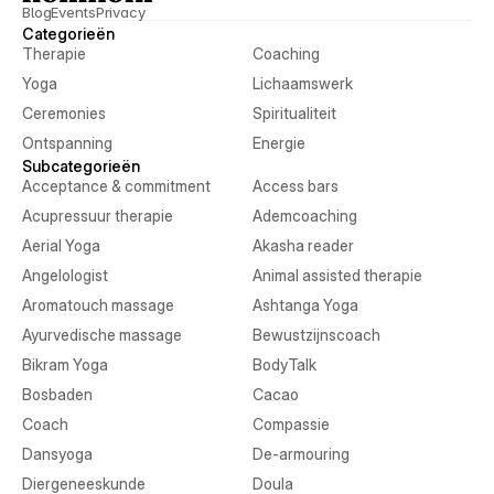
Blog
Events
Privacy
Categorieën
Therapie
Coaching
Yoga
Lichaamswerk
Ceremonies
Spiritualiteit
Ontspanning
Energie
Subcategorieën
Acceptance & commitment
Access bars
Acupressuur therapie
Ademcoaching
Aerial Yoga
Akasha reader
Angelologist
Animal assisted therapie
Aromatouch massage
Ashtanga Yoga
Ayurvedische massage
Bewustzijnscoach
Bikram Yoga
BodyTalk
Bosbaden
Cacao
Coach
Compassie
Dansyoga
De-armouring
Diergeneeskunde
Doula