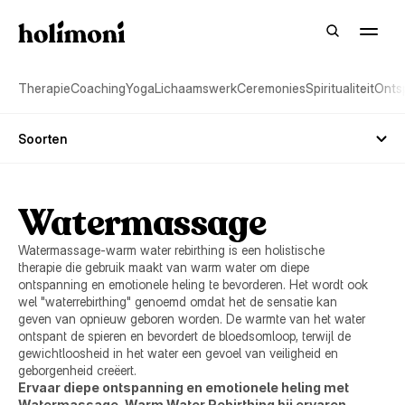
Therapie
Coaching
Yoga
Lichaamswerk
Ceremonies
Spiritualiteit
Onts
Soorten
Watermassage
Watermassage-warm water rebirthing is een holistische
therapie die gebruik maakt van warm water om diepe
ontspanning en emotionele heling te bevorderen. Het wordt ook
wel "waterrebirthing" genoemd omdat het de sensatie kan
geven van opnieuw geboren worden. De warmte van het water
ontspant de spieren en bevordert de bloedsomloop, terwijl de
gewichtloosheid in het water een gevoel van veiligheid en
geborgenheid creëert.
Ervaar diepe ontspanning en emotionele heling met 
Watermassage-Warm Water Rebirthing bij ervaren 