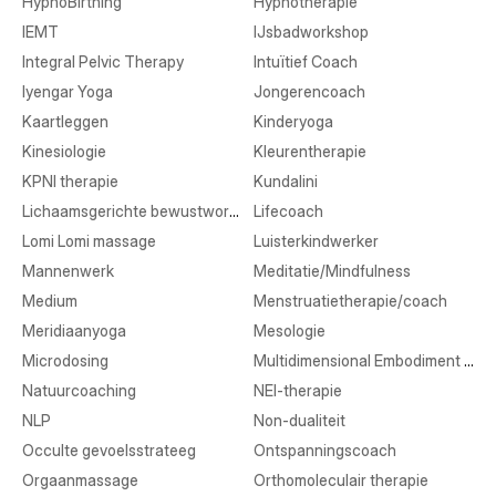
HypnoBirthing
Hypnotherapie
IEMT
IJsbadworkshop
Integral Pelvic Therapy
Intuïtief Coach
Iyengar Yoga
Jongerencoach
Kaartleggen
Kinderyoga
Kinesiologie
Kleurentherapie
KPNI therapie
Kundalini
Lichaamsgerichte bewustwording
Lifecoach
Lomi Lomi massage
Luisterkindwerker
Mannenwerk
Meditatie/Mindfulness
Medium
Menstruatietherapie/coach
Meridiaanyoga
Mesologie
Microdosing
Multidimensional Embodiment Transmission
Natuurcoaching
NEI-therapie
NLP
Non-dualiteit
Occulte gevoelsstrateeg
Ontspanningscoach
Orgaanmassage
Orthomoleculair therapie