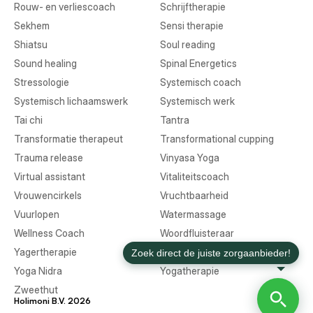
Rouw- en verliescoach
Schrijftherapie
Sekhem
Sensi therapie
Shiatsu
Soul reading
Sound healing
Spinal Energetics
Stressologie
Systemisch coach
Systemisch lichaamswerk
Systemisch werk
Tai chi
Tantra
Transformatie therapeut
Transformational cupping
Trauma release
Vinyasa Yoga
Virtual assistant
Vitaliteitscoach
Vrouwencirkels
Vruchtbaarheid
Vuurlopen
Watermassage
Wellness Coach
Woordfluisteraar
Yagertherapie
Yin Yoga
Yoga Nidra
Yogatherapie
Zweethut
Holimoni B.V. 2026