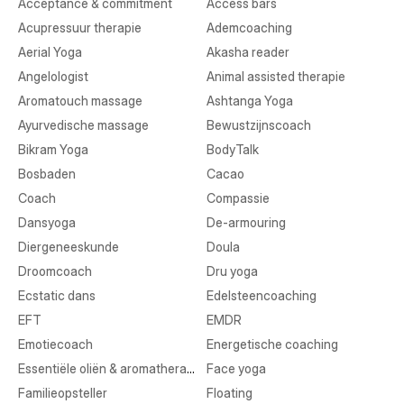
Acceptance & commitment
Access bars
Acupressuur therapie
Ademcoaching
Aerial Yoga
Akasha reader
Angelologist
Animal assisted therapie
Aromatouch massage
Ashtanga Yoga
Ayurvedische massage
Bewustzijnscoach
Bikram Yoga
BodyTalk
Bosbaden
Cacao
Coach
Compassie
Dansyoga
De-armouring
Diergeneeskunde
Doula
Droomcoach
Dru yoga
Ecstatic dans
Edelsteencoaching
EFT
EMDR
Emotiecoach
Energetische coaching
Essentiële oliën & aromatherapie
Face yoga
Familieopsteller
Floating