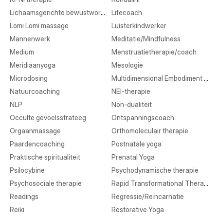
Lichaamsgerichte bewustwording
Lifecoach
Lomi Lomi massage
Luisterkindwerker
Mannenwerk
Meditatie/Mindfulness
Medium
Menstruatietherapie/coach
Meridiaanyoga
Mesologie
Microdosing
Multidimensional Embodiment Transmission
Natuurcoaching
NEI-therapie
NLP
Non-dualiteit
Occulte gevoelsstrateeg
Ontspanningscoach
Orgaanmassage
Orthomoleculair therapie
Paardencoaching
Postnatale yoga
Praktische spiritualiteit
Prenatal Yoga
Psilocybine
Psychodynamische therapie
Psychosociale therapie
Rapid Transformational Therapy
Readings
Regressie/Reïncarnatie
Reiki
Restorative Yoga