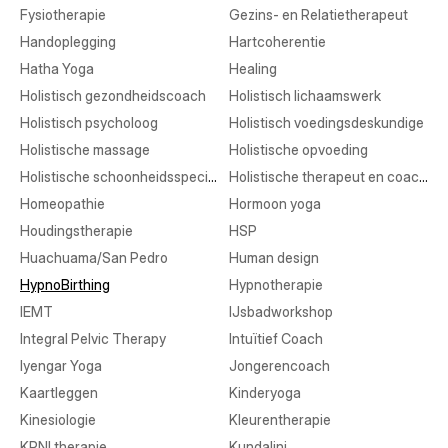
Fysiotherapie
Gezins- en Relatietherapeut
Handoplegging
Hartcoherentie
Hatha Yoga
Healing
Holistisch gezondheidscoach
Holistisch lichaamswerk
Holistisch psycholoog
Holistisch voedingsdeskundige
Holistische massage
Holistische opvoeding
Holistische schoonheidsspecialist
Holistische therapeut en coaching
Homeopathie
Hormoon yoga
Houdingstherapie
HSP
Huachuama/San Pedro
Human design
HypnoBirthing
Hypnotherapie
IEMT
IJsbadworkshop
Integral Pelvic Therapy
Intuïtief Coach
Iyengar Yoga
Jongerencoach
Kaartleggen
Kinderyoga
Kinesiologie
Kleurentherapie
KPNI therapie
Kundalini