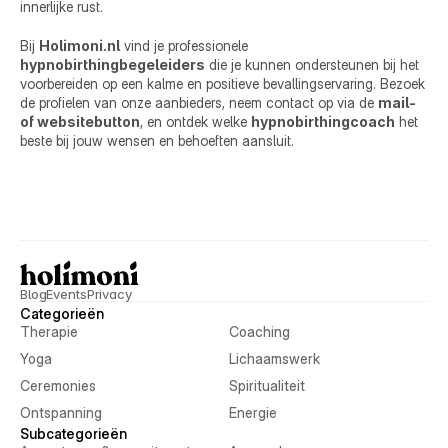
innerlijke rust.
Bij 
Holimoni.nl
 vind je professionele 
hypnobirthingbegeleiders
 die je kunnen ondersteunen bij het 
voorbereiden op een kalme en positieve bevallingservaring. Bezoek 
de profielen van onze aanbieders, neem contact op via de 
mail- 
of websitebutton
, en ontdek welke 
hypnobirthingcoach
 het 
beste bij jouw wensen en behoeften aansluit.
Blog
Events
Privacy
Categorieën
Therapie
Coaching
Yoga
Lichaamswerk
Ceremonies
Spiritualiteit
Ontspanning
Energie
Subcategorieën