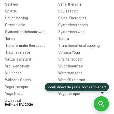
Sekhem
Sensi therapie
Shiatsu
Soul reading
Sound healing
Spinal Energetics
Stressologie
Systemisch coach
Systemisch lichaamswerk
Systemisch werk
Tai chi
Tantra
Transformatie therapeut
Transformational cupping
Trauma release
Vinyasa Yoga
Virtual assistant
Vitaliteitscoach
Vrouwencirkels
Vruchtbaarheid
Vuurlopen
Watermassage
Wellness Coach
Woordfluisteraar
Yagertherapie
Yin Yoga
Yoga Nidra
Yogatherapie
Zweethut
Holimoni B.V. 2026