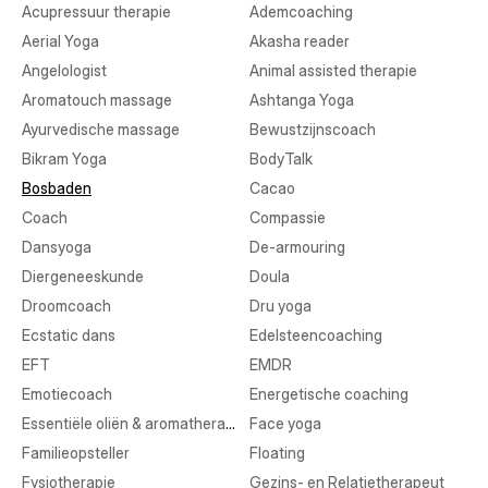
Acupressuur therapie
Ademcoaching
Aerial Yoga
Akasha reader
Angelologist
Animal assisted therapie
Aromatouch massage
Ashtanga Yoga
Ayurvedische massage
Bewustzijnscoach
Bikram Yoga
BodyTalk
Bosbaden
Cacao
Coach
Compassie
Dansyoga
De-armouring
Diergeneeskunde
Doula
Droomcoach
Dru yoga
Ecstatic dans
Edelsteencoaching
EFT
EMDR
Emotiecoach
Energetische coaching
Essentiële oliën & aromatherapie
Face yoga
Familieopsteller
Floating
Fysiotherapie
Gezins- en Relatietherapeut