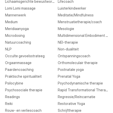
Lichaamsgerichte bewustwording
Lifecoach
Lomi Lomi massage
Luisterkindwerker
Mannenwerk
Meditatie/Mindfulness
Medium
Menstruatietherapie/coach
Meridiaanyoga
Mesologie
Microdosing
Multidimensional Embodiment Transmission
Natuurcoaching
NEI-therapie
NLP
Non-dualiteit
Occulte gevoelsstrateeg
Ontspanningscoach
Orgaanmassage
Orthomoleculair therapie
Paardencoaching
Postnatale yoga
Praktische spiritualiteit
Prenatal Yoga
Psilocybine
Psychodynamische therapie
Psychosociale therapie
Rapid Transformational Therapy
Readings
Regressie/Reïncarnatie
Reiki
Restorative Yoga
Rouw- en verliescoach
Schrijftherapie