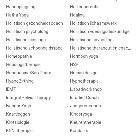
Handoplegging
Hartcoherentie
Hatha Yoga
Healing
Holistisch gezondheidscoach
Holistisch lichaamswerk
Holistisch psycholoog
Holistisch voedingsdeskundige
Holistische massage
Holistische opvoeding
Holistische schoonheidsspecialist
Holistische therapeut en coaching
Homeopathie
Hormoon yoga
Houdingstherapie
HSP
Huachuama/San Pedro
Human design
HypnoBirthing
Hypnotherapie
IEMT
IJsbadworkshop
Integral Pelvic Therapy
Intuïtief Coach
Iyengar Yoga
Jongerencoach
Kaartleggen
Kinderyoga
Kinesiologie
Kleurentherapie
KPNI therapie
Kundalini