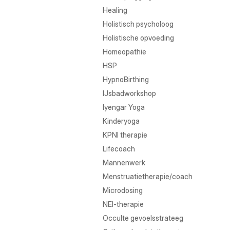
Healing
Holistisch psycholoog
Holistische opvoeding
Homeopathie
HSP
HypnoBirthing
IJsbadworkshop
Iyengar Yoga
Kinderyoga
KPNI therapie
Lifecoach
Mannenwerk
Menstruatietherapie/coach
Microdosing
NEI-therapie
Occulte gevoelsstrateeg