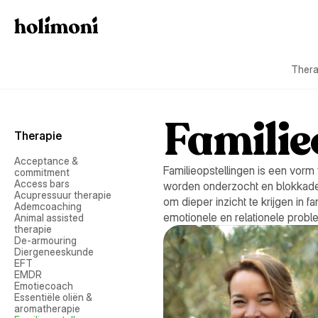
Thera
Familie
Therapie
Acceptance & 
Familieopstellingen is een vorm
commitment
Access bars
worden onderzocht en blokkades
Acupressuur therapie
om dieper inzicht te krijgen in 
Ademcoaching
emotionele en relationele probl
Animal assisted 
therapie
De-armouring
Diergeneeskunde
EFT
EMDR
Emotiecoach
Essentiële oliën & 
aromatherapie