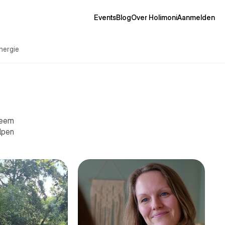
Events
Blog
Over Holimoni
Aanmelden
nergie
steem
lpen