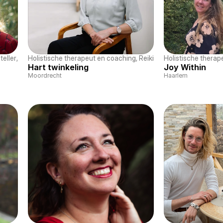
teller
, 
NEI-therapie
Holistische therapeut en coaching
, 
Reiki
, 
Familieopsteller
Holistische therap
Hart twinkeling
Joy Within
Moordrecht
Haarlem