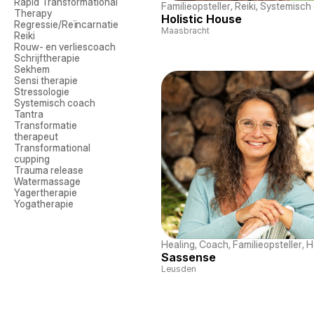
Rapid Transformational 
Familieopsteller
, 
Reiki
, 
Systemisch
Therapy
Holistic House
Regressie/Reïncarnatie
Maasbracht
Reiki
Rouw- en verliescoach
Schrijftherapie
Sekhem
Sensi therapie
Stressologie
Systemisch coach
Tantra
Transformatie 
therapeut
Transformational 
cupping
Trauma release
Watermassage
Yagertherapie 
Yogatherapie
Healing
, 
Coach
, 
Familieopsteller
, 
H
Sassense
Leusden