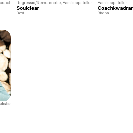
 coach
Regressie/Reïncarnatie
, 
Familieopsteller
, 
Hypnotherapie
Familieopsteller
, 
Adem
Soulclear
Coachkwadra
Best
Rhoon
olistische massage