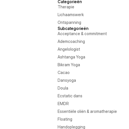
Categorieën
Therapie
Lichaamswerk
Ontspanning
Subcategorieën
Acceptance & commitment
Ademcoaching
Angelologist
Ashtanga Yoga
Bikram Yoga
Cacao
Dansyoga
Doula
Ecstatic dans
EMDR
Essentiële oliën & aromatherapie
Floating
Handoplegging