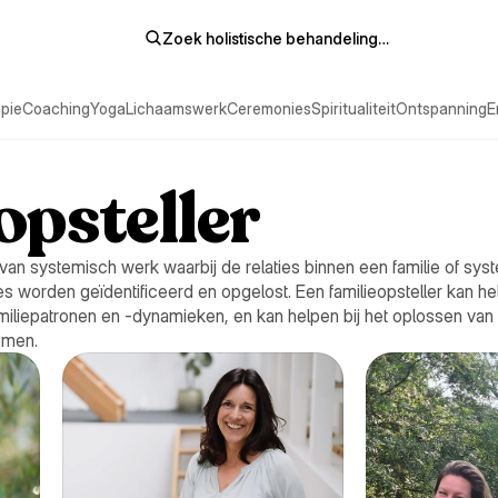
Zoek holistische behandeling…
pie
Coaching
Yoga
Lichaamswerk
Ceremonies
Spiritualiteit
Ontspanning
E
opsteller
 van systemisch werk waarbij de relaties binnen een familie of sy
 worden geïdentificeerd en opgelost. Een familieopsteller kan he
familiepatronen en -dynamieken, en kan helpen bij het oplossen van
emen.