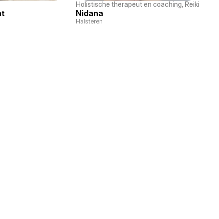
coaching
Holistische therapeut en coaching
, 
Reiki
, 
Famil
nt
Nidana
Halsteren