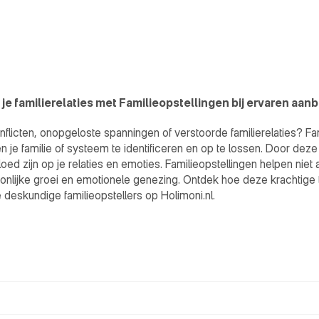
 je familierelaties met Familieopstellingen bij ervaren aan
nflicten, onopgeloste spanningen of verstoorde familierelaties? F
e familie of systeem te identificeren en op te lossen. Door deze s
d zijn op je relaties en emoties. Familieopstellingen helpen niet all
nlijke groei en emotionele genezing. Ontdek hoe deze krachtige t
e deskundige familieopstellers op Holimoni.nl.