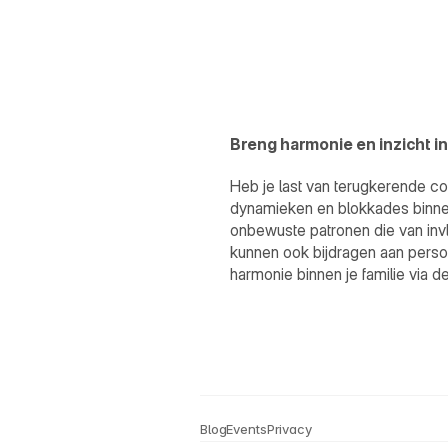
Breng harmonie en inzicht in
Heb je last van terugkerende co
dynamieken en blokkades binnen j
onbewuste patronen die van invloe
kunnen ook bijdragen aan persoo
harmonie binnen je familie via d
Blog
Events
Privacy