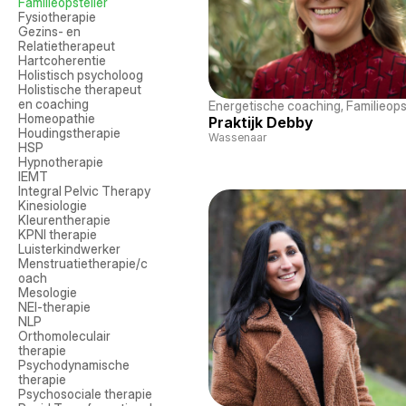
Familieopsteller
Fysiotherapie
Gezins- en 
Relatietherapeut
Hartcoherentie
Holistisch psycholoog
Holistische therapeut 
en coaching
Energetische coaching
, 
Familieops
Homeopathie
Praktijk Debby
Houdingstherapie
Wassenaar
HSP
Hypnotherapie
IEMT
Integral Pelvic Therapy
Kinesiologie
Kleurentherapie
KPNI therapie
Luisterkindwerker
Menstruatietherapie/c
oach
Mesologie
NEI-therapie
NLP
Orthomoleculair 
therapie
Psychodynamische 
therapie
Psychosociale therapie