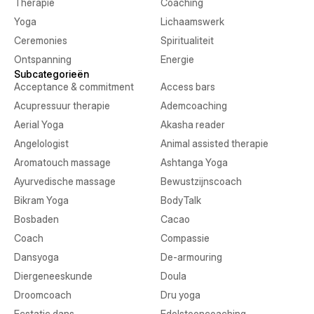
Therapie
Coaching
Yoga
Lichaamswerk
Ceremonies
Spiritualiteit
Ontspanning
Energie
Subcategorieën
Acceptance & commitment
Access bars
Acupressuur therapie
Ademcoaching
Aerial Yoga
Akasha reader
Angelologist
Animal assisted therapie
Aromatouch massage
Ashtanga Yoga
Ayurvedische massage
Bewustzijnscoach
Bikram Yoga
BodyTalk
Bosbaden
Cacao
Coach
Compassie
Dansyoga
De-armouring
Diergeneeskunde
Doula
Droomcoach
Dru yoga
Ecstatic dans
Edelsteencoaching