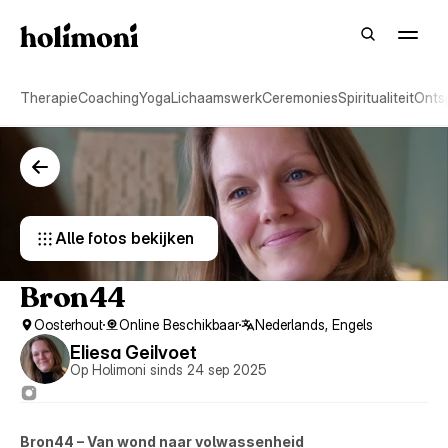
Therapie
Coaching
Yoga
Lichaamswerk
Ceremonies
Spiritualiteit
Onts
Alle fotos bekijken 
Bron44
Oosterhout
Online Beschikbaar
Nederlands, Engels
Eliesa Geilvoet
Op Holimoni sinds 24 sep 2025
Bron44 – Van wond naar volwassenheid