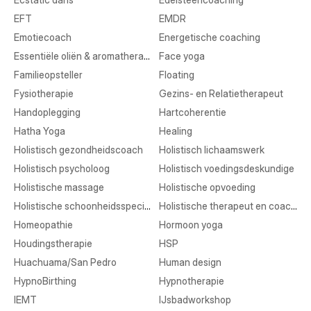
EFT
EMDR
Emotiecoach
Energetische coaching
Essentiële oliën & aromatherapie
Face yoga
Familieopsteller
Floating
Fysiotherapie
Gezins- en Relatietherapeut
Handoplegging
Hartcoherentie
Hatha Yoga
Healing
Holistisch gezondheidscoach
Holistisch lichaamswerk
Holistisch psycholoog
Holistisch voedingsdeskundige
Holistische massage
Holistische opvoeding
Holistische schoonheidsspecialist
Holistische therapeut en coaching
Homeopathie
Hormoon yoga
Houdingstherapie
HSP
Huachuama/San Pedro
Human design
HypnoBirthing
Hypnotherapie
IEMT
IJsbadworkshop