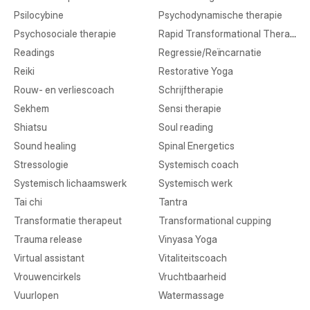
Psilocybine
Psychodynamische therapie
Psychosociale therapie
Rapid Transformational Therapy
Readings
Regressie/Reïncarnatie
Reiki
Restorative Yoga
Rouw- en verliescoach
Schrijftherapie
Sekhem
Sensi therapie
Shiatsu
Soul reading
Sound healing
Spinal Energetics
Stressologie
Systemisch coach
Systemisch lichaamswerk
Systemisch werk
Tai chi
Tantra
Transformatie therapeut
Transformational cupping
Trauma release
Vinyasa Yoga
Virtual assistant
Vitaliteitscoach
Vrouwencirkels
Vruchtbaarheid
Vuurlopen
Watermassage