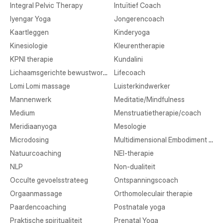
Integral Pelvic Therapy
Intuïtief Coach
Iyengar Yoga
Jongerencoach
Kaartleggen
Kinderyoga
Kinesiologie
Kleurentherapie
KPNI therapie
Kundalini
Lichaamsgerichte bewustwording
Lifecoach
Lomi Lomi massage
Luisterkindwerker
Mannenwerk
Meditatie/Mindfulness
Medium
Menstruatietherapie/coach
Meridiaanyoga
Mesologie
Microdosing
Multidimensional Embodiment Transmission
Natuurcoaching
NEI-therapie
NLP
Non-dualiteit
Occulte gevoelsstrateeg
Ontspanningscoach
Orgaanmassage
Orthomoleculair therapie
Paardencoaching
Postnatale yoga
Praktische spiritualiteit
Prenatal Yoga