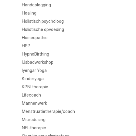
Handoplegging
Healing
Holistisch psycholoog
Holistische opvoeding
Homeopathie
HSP
HypnoBirthing
IJsbadworkshop
Iyengar Yoga
Kinderyoga
KPNI therapie
Lifecoach
Mannenwerk
Menstruatietherapie/coach
Microdosing
NEI-therapie
Occulte gevoelsstrateeg