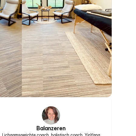
Balanzeren
Lichaamsgerichte coach, holistisch coach, YinYang