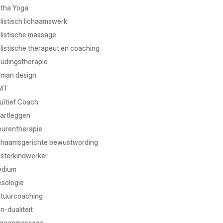
tha Yoga
listisch lichaamswerk
listische massage
listische therapeut en coaching
udingstherapie
man design
MT
tuïtief Coach
artleggen
eurentherapie
chaamsgerichte bewustwording
isterkindwerker
dium
sologie
tuurcoaching
n-dualiteit
gaanmassage