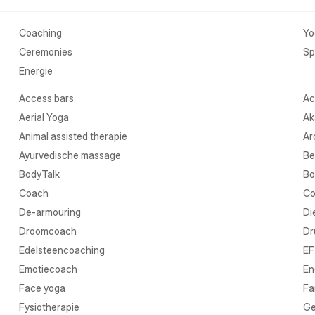
Coaching
Yo
Ceremonies
Spi
Energie
Access bars
Ac
Aerial Yoga
Ak
Animal assisted therapie
Ar
Ayurvedische massage
Be
BodyTalk
Bo
Coach
Co
De-armouring
Di
Droomcoach
Dr
Edelsteencoaching
EF
Emotiecoach
En
Face yoga
Fa
Fysiotherapie
Ge