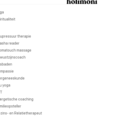
ga
ritualiteit
upressuur therapie
asha reader
omatouch massage
wustzijnscoach
sbaden
mpassie
ergeneeskunde
u yoga
T
ergetische coaching
milieopsteller
zins- en Relatietherapeut