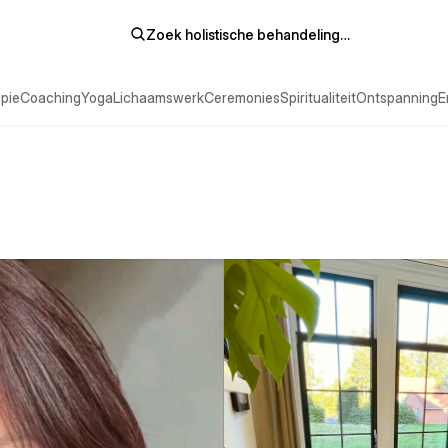
Zoek holistische behandeling…
pie
Coaching
Yoga
Lichaamswerk
Ceremonies
Spiritualiteit
Ontspanning
E