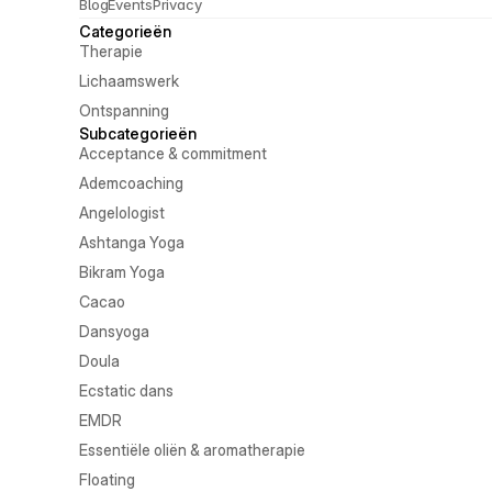
Blog
Events
Privacy
Categorieën
Therapie
Lichaamswerk
Ontspanning
Subcategorieën
Acceptance & commitment
Ademcoaching
Angelologist
Ashtanga Yoga
Bikram Yoga
Cacao
Dansyoga
Doula
Ecstatic dans
EMDR
Essentiële oliën & aromatherapie
Floating