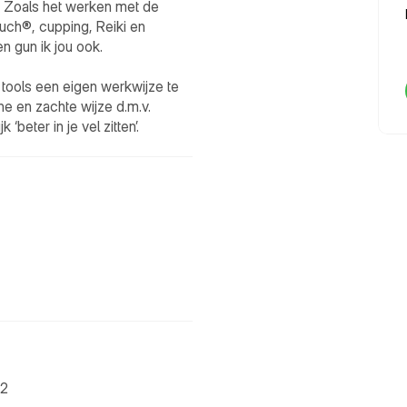
. Zoals het werken met de 
uch®, cupping, Reiki en 
 gun ik jou ook.

tools een eigen werkwijze te 
e en zachte wijze d.m.v. 
‘beter in je vel zitten’.

22