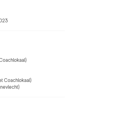
2023 
 Coachlokaal)
et Coachlokaal)
nevlecht)