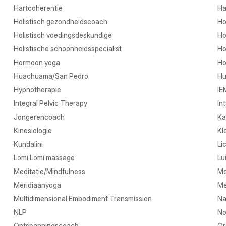
Hartcoherentie
Ha
Holistisch gezondheidscoach
Ho
Holistisch voedingsdeskundige
Ho
Holistische schoonheidsspecialist
Ho
Hormoon yoga
Ho
Huachuama/San Pedro
Hu
Hypnotherapie
IE
Integral Pelvic Therapy
In
Jongerencoach
Ka
Kinesiologie
Kl
Kundalini
Li
Lomi Lomi massage
Lu
Meditatie/Mindfulness
Me
Meridiaanyoga
Me
Multidimensional Embodiment Transmission
Na
NLP
No
Ontspanningscoach
Or