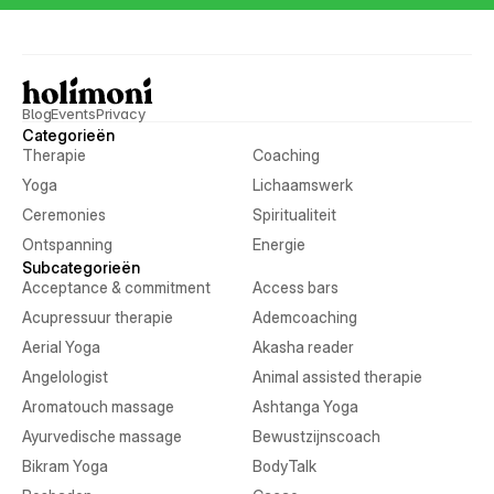
Blog
Events
Privacy
Categorieën
Therapie
Coaching
Yoga
Lichaamswerk
Ceremonies
Spiritualiteit
Ontspanning
Energie
Subcategorieën
Acceptance & commitment
Access bars
Acupressuur therapie
Ademcoaching
Aerial Yoga
Akasha reader
Angelologist
Animal assisted therapie
Aromatouch massage
Ashtanga Yoga
Ayurvedische massage
Bewustzijnscoach
Bikram Yoga
BodyTalk