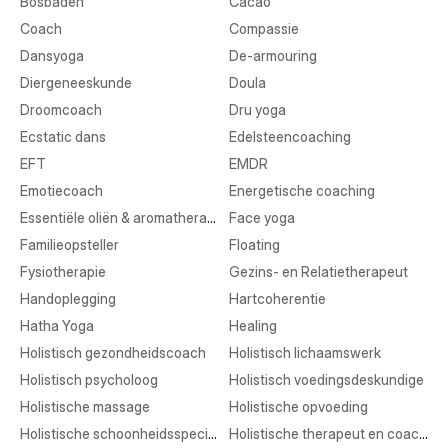
Bosbaden
Cacao
Coach
Compassie
Dansyoga
De-armouring
Diergeneeskunde
Doula
Droomcoach
Dru yoga
Ecstatic dans
Edelsteencoaching
EFT
EMDR
Emotiecoach
Energetische coaching
Essentiële oliën & aromatherapie
Face yoga
Familieopsteller
Floating
Fysiotherapie
Gezins- en Relatietherapeut
Handoplegging
Hartcoherentie
Hatha Yoga
Healing
Holistisch gezondheidscoach
Holistisch lichaamswerk
Holistisch psycholoog
Holistisch voedingsdeskundige
Holistische massage
Holistische opvoeding
Holistische schoonheidsspecialist
Holistische therapeut en coaching