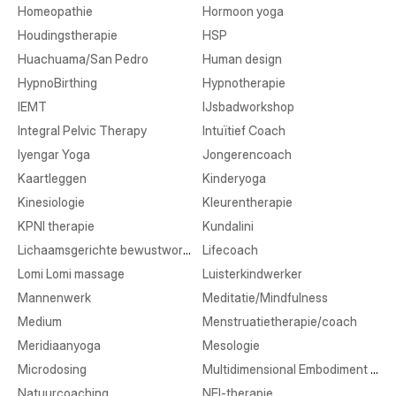
Homeopathie
Hormoon yoga
Houdingstherapie
HSP
Huachuama/San Pedro
Human design
HypnoBirthing
Hypnotherapie
IEMT
IJsbadworkshop
Integral Pelvic Therapy
Intuïtief Coach
Iyengar Yoga
Jongerencoach
Kaartleggen
Kinderyoga
Kinesiologie
Kleurentherapie
KPNI therapie
Kundalini
Lichaamsgerichte bewustwording
Lifecoach
Lomi Lomi massage
Luisterkindwerker
Mannenwerk
Meditatie/Mindfulness
Medium
Menstruatietherapie/coach
Meridiaanyoga
Mesologie
Microdosing
Multidimensional Embodiment Transmission
Natuurcoaching
NEI-therapie