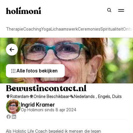
Therapie
Coaching
Yoga
Lichaamswerk
Ceremonies
Spiritualiteit
Onts
Alle fotos bekijken 
Bewustincontact.nl
Rotterdam
Online Beschikbaar
Nederlands , Engels, Duits
Ingrid Kramer
Op Holimoni sinds 8 apr 2024
Als Holistic Life Coach begeleid ik mensen die tegen 