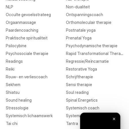
NLP
Non-dualiteit
Occulte gevoelsstrateeg
Ontspanningscoach
Orgaanmassage
Orthomoleculair therapie
Paardencoaching
Postnatale yoga
Praktische spiritualiteit
Prenatal Yoga
Psilocybine
Psychodynamische therapie
Psychosociale therapie
Rapid Transformational Therapy
Readings
Regressie/Reïncarnatie
Reiki
Restorative Yoga
Rouw- en verliescoach
Schrijftherapie
Sekhem
Sensi therapie
Shiatsu
Soul reading
Sound healing
Spinal Energetics
Stressologie
Systemisch coach
Systemisch lichaamswerk
Systemisch werk
Tai chi
Tantra