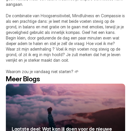
aangaan.
De combinatie van Hoogsensitiviteit, Mindfulness en Compassie is 
als een prachtige dans: je leert met beide voeten stevig op de 
grond, in balans en met gratie om te gaan met emoties, terwijl je je 
gevoeligheid gebruikt als innerlijk kompas. Geef het een kans. 
Begin klein, door gedurende de dag een paar minuten even wat 
dieper adem te halen en stel je zelf de vraag: Hoe voel ik me? 
Waar zit mijn ademhaling ? Voel ik mijn voeten nog stevig op de 
grond, of zit ik erg in mijn hoofd? Je zult merken dat het je leven 
verrijkt en je sterker maakt dan ooit. 
Waarom zou je vandaag niet starten? 🌱
Meer Blogs
Laatste deel: Wat kan jij doen voor de nieuwe