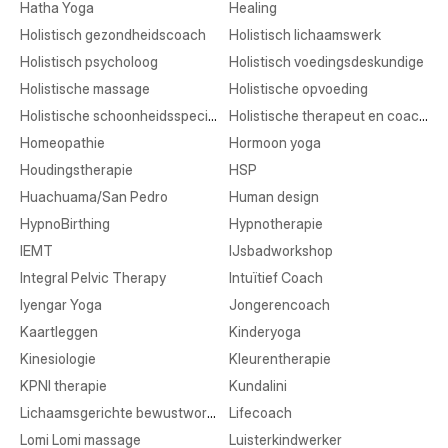
Hatha Yoga
Healing
Holistisch gezondheidscoach
Holistisch lichaamswerk
Holistisch psycholoog
Holistisch voedingsdeskundige
Holistische massage
Holistische opvoeding
Holistische schoonheidsspecialist
Holistische therapeut en coaching
Homeopathie
Hormoon yoga
Houdingstherapie
HSP
Huachuama/San Pedro
Human design
HypnoBirthing
Hypnotherapie
IEMT
IJsbadworkshop
Integral Pelvic Therapy
Intuïtief Coach
Iyengar Yoga
Jongerencoach
Kaartleggen
Kinderyoga
Kinesiologie
Kleurentherapie
KPNI therapie
Kundalini
Lichaamsgerichte bewustwording
Lifecoach
Lomi Lomi massage
Luisterkindwerker