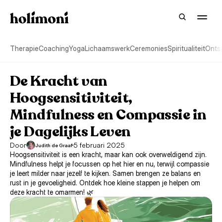
Therapie
Coaching
Yoga
Lichaamswerk
Ceremonies
Spiritualiteit
Onts
De Kracht van 
Hoogsensitiviteit, 
Mindfulness en Compassie in 
je Dagelijks Leven
Door
5 februari 2025
Judith de Graaf
Hoogsensitiviteit is een kracht, maar kan ook overweldigend zijn. 
Mindfulness helpt je focussen op het hier en nu, terwijl compassie 
je leert milder naar jezelf te kijken. Samen brengen ze balans en 
rust in je gevoeligheid. Ontdek hoe kleine stappen je helpen om 
deze kracht te omarmen! 🌿