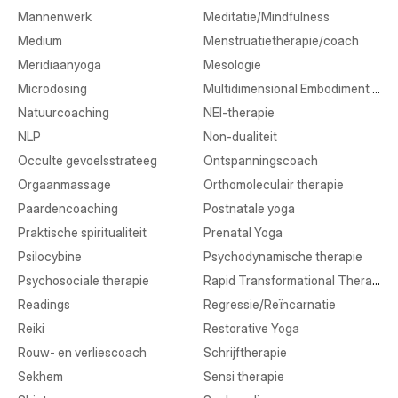
Mannenwerk
Meditatie/Mindfulness
Medium
Menstruatietherapie/coach
Meridiaanyoga
Mesologie
Microdosing
Multidimensional Embodiment Transmission
Natuurcoaching
NEI-therapie
NLP
Non-dualiteit
Occulte gevoelsstrateeg
Ontspanningscoach
Orgaanmassage
Orthomoleculair therapie
Paardencoaching
Postnatale yoga
Praktische spiritualiteit
Prenatal Yoga
Psilocybine
Psychodynamische therapie
Psychosociale therapie
Rapid Transformational Therapy
Readings
Regressie/Reïncarnatie
Reiki
Restorative Yoga
Rouw- en verliescoach
Schrijftherapie
Sekhem
Sensi therapie