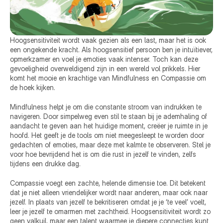
Hoogsensitiviteit wordt vaak gezien als een last, maar het is ook 
een ongekende kracht. Als hoogsensitief persoon ben je intuïtiever, 
opmerkzamer en voel je emoties vaak intenser. Toch kan deze 
gevoeligheid overweldigend zijn in een wereld vol prikkels. Hier 
komt het mooie en krachtige van Mindfulness en Compassie om 
de hoek kijken.
Mindfulness helpt je om die constante stroom van indrukken te 
navigeren. Door simpelweg even stil te staan bij je ademhaling of 
aandacht te geven aan het huidige moment, creëer je ruimte in je 
hoofd. Het geeft je de tools om niet meegesleept te worden door 
gedachten of emoties, maar deze met kalmte te observeren. Stel je 
voor hoe bevrijdend het is om die rust in jezelf te vinden, zelfs 
tijdens een drukke dag.
Compassie voegt een zachte, helende dimensie toe. Dit betekent 
dat je niet alleen vriendelijker wordt naar anderen, maar ook naar 
jezelf. In plaats van jezelf te bekritiseren omdat je je ‘te veel’ voelt, 
leer je jezelf te omarmen met zachtheid. Hoogsensitiviteit wordt zo 
geen valkuil, maar een talent waarmee je diepere connecties kunt 