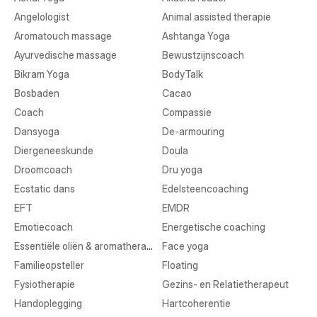
Angelologist
Animal assisted therapie
Aromatouch massage
Ashtanga Yoga
Ayurvedische massage
Bewustzijnscoach
Bikram Yoga
BodyTalk
Bosbaden
Cacao
Coach
Compassie
Dansyoga
De-armouring
Diergeneeskunde
Doula
Droomcoach
Dru yoga
Ecstatic dans
Edelsteencoaching
EFT
EMDR
Emotiecoach
Energetische coaching
Essentiële oliën & aromatherapie
Face yoga
Familieopsteller
Floating
Fysiotherapie
Gezins- en Relatietherapeut
Handoplegging
Hartcoherentie