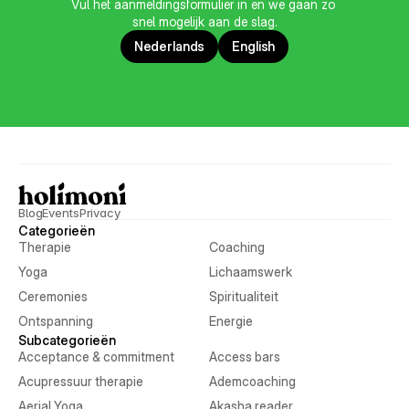
Vul het aanmeldingsformulier in en we gaan zo 
snel mogelijk aan de slag.
Nederlands
English
Blog
Events
Privacy
Categorieën
Therapie
Coaching
Yoga
Lichaamswerk
Ceremonies
Spiritualiteit
Ontspanning
Energie
Subcategorieën
Acceptance & commitment
Access bars
Acupressuur therapie
Ademcoaching
Aerial Yoga
Akasha reader