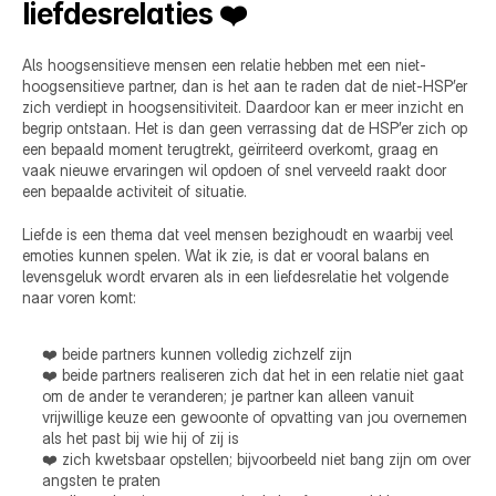
liefdesrelaties ❤️️
Als hoogsensitieve mensen een relatie hebben met een niet-
hoogsensitieve partner, dan is het aan te raden dat de niet-HSP’er 
zich verdiept in hoogsensitiviteit. Daardoor kan er meer inzicht en 
begrip ontstaan. Het is dan geen verrassing dat de HSP’er zich op 
een bepaald moment terugtrekt, geïrriteerd overkomt, graag en 
vaak nieuwe ervaringen wil opdoen of snel verveeld raakt door 
een bepaalde activiteit of situatie.
Liefde is een thema dat veel mensen bezighoudt en waarbij veel 
emoties kunnen spelen. Wat ik zie, is dat er vooral balans en 
levensgeluk wordt ervaren als in een liefdesrelatie het volgende 
naar voren komt:
❤️ beide partners kunnen volledig zichzelf zijn
❤️ beide partners realiseren zich dat het in een relatie niet gaat 
om de ander te veranderen; je partner kan alleen vanuit 
vrijwillige keuze een gewoonte of opvatting van jou overnemen 
als het past bij wie hij of zij is
❤️ zich kwetsbaar opstellen; bijvoorbeeld niet bang zijn om over 
angsten te praten