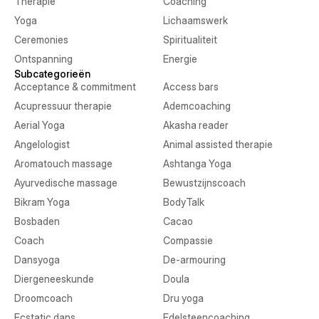
Therapie
Coaching
Yoga
Lichaamswerk
Ceremonies
Spiritualiteit
Ontspanning
Energie
Subcategorieën
Acceptance & commitment
Access bars
Acupressuur therapie
Ademcoaching
Aerial Yoga
Akasha reader
Angelologist
Animal assisted therapie
Aromatouch massage
Ashtanga Yoga
Ayurvedische massage
Bewustzijnscoach
Bikram Yoga
BodyTalk
Bosbaden
Cacao
Coach
Compassie
Dansyoga
De-armouring
Diergeneeskunde
Doula
Droomcoach
Dru yoga
Ecstatic dans
Edelsteencoaching