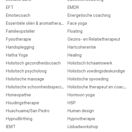
EFT
EMDR
Emotiecoach
Energetische coaching
Essentiële oliën & aromatherapie
Face yoga
Familieopsteller
Floating
Fysiotherapie
Gezins- en Relatietherapeut
Handoplegging
Hartcoherentie
Hatha Yoga
Healing
Holistisch gezondheidscoach
Holistisch lichaamswerk
Holistisch psycholoog
Holistisch voedingsdeskundige
Holistische massage
Holistische opvoeding
Holistische schoonheidsspecialist
Holistische therapeut en coaching
Homeopathie
Hormoon yoga
Houdingstherapie
HSP
Huachuama/San Pedro
Human design
HypnoBirthing
Hypnotherapie
IEMT
IJsbadworkshop