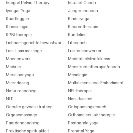
Integral Pelvic Therapy
Intuïtief Coach
Iyengar Yoga
Jongerencoach
Kaartleggen
Kinderyoga
Kinesiologie
Kleurentherapie
KPNI therapie
Kundalini
Lichaamsgerichte bewustwording
Lifecoach
Lomi Lomi massage
Luisterkindwerker
Mannenwerk
Meditatie/Mindfulness
Medium
Menstruatietherapie/coach
Meridiaanyoga
Mesologie
Microdosing
Multidimensional Embodiment Transmission
Natuurcoaching
NEI-therapie
NLP
Non-dualiteit
Occulte gevoelsstrateeg
Ontspanningscoach
Orgaanmassage
Orthomoleculair therapie
Paardencoaching
Postnatale yoga
Praktische spiritualiteit
Prenatal Yoga