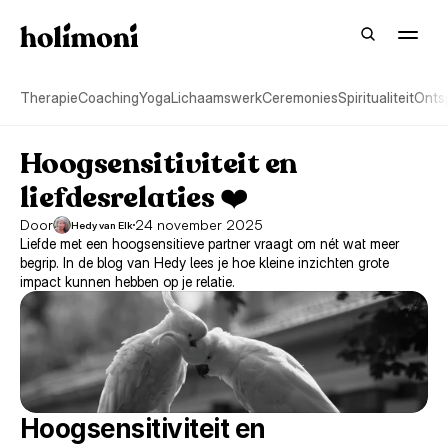
Therapie
Coaching
Yoga
Lichaamswerk
Ceremonies
Spiritualiteit
Onts
Hoogsensitiviteit en 
liefdesrelaties ❤️️
Door
24 november 2025
Hedy van Elk
Liefde met een hoogsensitieve partner vraagt om nét wat meer 
begrip. In de blog van Hedy lees je hoe kleine inzichten grote 
impact kunnen hebben op je relatie.
Hoogsensitiviteit en 