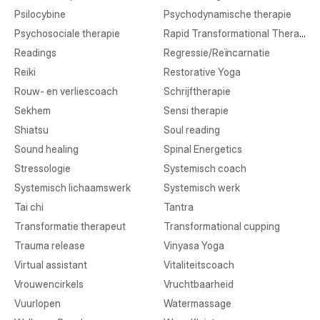
Psilocybine
Psychodynamische therapie
Psychosociale therapie
Rapid Transformational Therapy
Readings
Regressie/Reïncarnatie
Reiki
Restorative Yoga
Rouw- en verliescoach
Schrijftherapie
Sekhem
Sensi therapie
Shiatsu
Soul reading
Sound healing
Spinal Energetics
Stressologie
Systemisch coach
Systemisch lichaamswerk
Systemisch werk
Tai chi
Tantra
Transformatie therapeut
Transformational cupping
Trauma release
Vinyasa Yoga
Virtual assistant
Vitaliteitscoach
Vrouwencirkels
Vruchtbaarheid
Vuurlopen
Watermassage