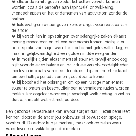
❤️ elkaar de ruimte geven zodat behoeften vervuld kunnen 
worden, zoals de behoefte aan (spirituele) ontwikkeling, 
vriendschappen en het ondernemen van activiteiten zonder de 
partner
❤️ liefdevol grenzen aangeven zonder angst voor reacties van 
de ander
❤️ bij verschillen in opvattingen over belangrijke zaken elkaars 
mening respecteren en tot een compromis komen; hierbij is er 
nooit sprake van strijd, want het doel is niet gelijk willen krijgen 
maar in gelijkwaardigheid een gulden middenweg vinden
❤️ in moeilijke tijden elkaar mentaal steunen, terwijl er ook oog 
blijft voor de eigen balans en individuele verantwoordelijkheden; 
meeleven in plaats van meelijden draagt bij aan innerlijke kracht 
om een heftige periode samen goed door te komen
❤️ bij boosheid het opbrengen om op een rustige manier met 
elkaar te praten en beschuldigingen te vermijden; ruzies worden 
makkelijker opgelost wanneer je beschrijft welk gedrag je ziet en 
duidelijk maakt wat het met jou doet
Een gezonde liefdesrelatie kan ervoor zorgen dat jij jezelf beter leert 
kennen, doordat de ander jou onbewust of bewust een spiegel 
voorhoudt. Daardoor kun je mentaal, maar ook op zielsniveau, 
waardevolle ontwikkelingen doormaken.