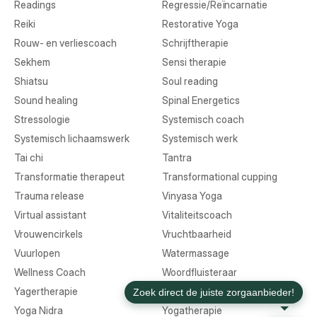
Readings
Regressie/Reïncarnatie
Reiki
Restorative Yoga
Rouw- en verliescoach
Schrijftherapie
Sekhem
Sensi therapie
Shiatsu
Soul reading
Sound healing
Spinal Energetics
Stressologie
Systemisch coach
Systemisch lichaamswerk
Systemisch werk
Tai chi
Tantra
Transformatie therapeut
Transformational cupping
Trauma release
Vinyasa Yoga
Virtual assistant
Vitaliteitscoach
Vrouwencirkels
Vruchtbaarheid
Vuurlopen
Watermassage
Wellness Coach
Woordfluisteraar
Yagertherapie
Yin Yoga
Yoga Nidra
Yogatherapie