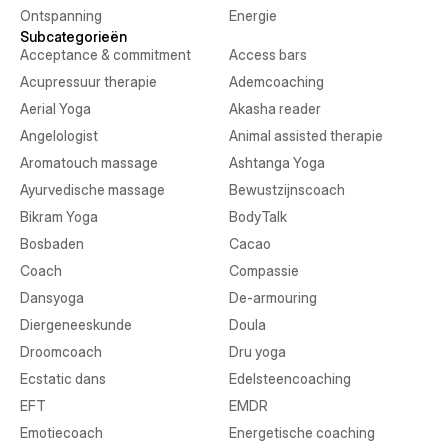
Ontspanning
Energie
Subcategorieën
Acceptance & commitment
Access bars
Acupressuur therapie
Ademcoaching
Aerial Yoga
Akasha reader
Angelologist
Animal assisted therapie
Aromatouch massage
Ashtanga Yoga
Ayurvedische massage
Bewustzijnscoach
Bikram Yoga
BodyTalk
Bosbaden
Cacao
Coach
Compassie
Dansyoga
De-armouring
Diergeneeskunde
Doula
Droomcoach
Dru yoga
Ecstatic dans
Edelsteencoaching
EFT
EMDR
Emotiecoach
Energetische coaching