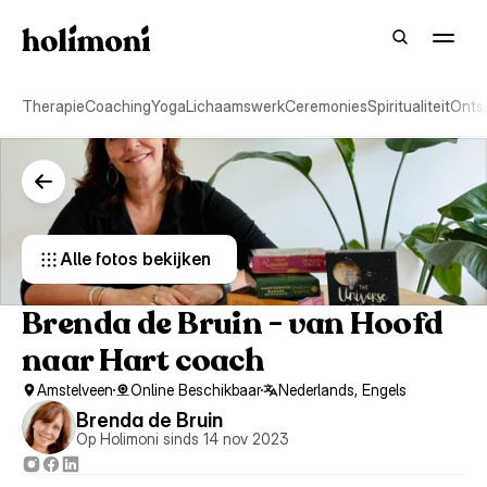
Therapie
Coaching
Yoga
Lichaamswerk
Ceremonies
Spiritualiteit
Onts
Alle fotos bekijken 
Brenda de Bruin - van Hoofd 
naar Hart coach
Amstelveen
Online Beschikbaar
Nederlands, Engels
Brenda de Bruin
Op Holimoni sinds 14 nov 2023