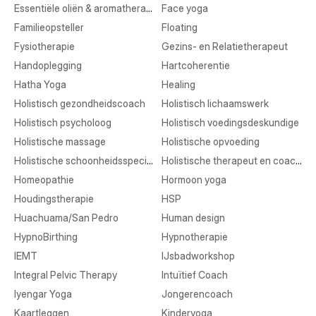
Essentiële oliën & aromatherapie
Face yoga
Familieopsteller
Floating
Fysiotherapie
Gezins- en Relatietherapeut
Handoplegging
Hartcoherentie
Hatha Yoga
Healing
Holistisch gezondheidscoach
Holistisch lichaamswerk
Holistisch psycholoog
Holistisch voedingsdeskundige
Holistische massage
Holistische opvoeding
Holistische schoonheidsspecialist
Holistische therapeut en coaching
Homeopathie
Hormoon yoga
Houdingstherapie
HSP
Huachuama/San Pedro
Human design
HypnoBirthing
Hypnotherapie
IEMT
IJsbadworkshop
Integral Pelvic Therapy
Intuïtief Coach
Iyengar Yoga
Jongerencoach
Kaartleggen
Kinderyoga