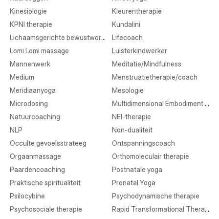
Kinesiologie
Kleurentherapie
KPNI therapie
Kundalini
Lichaamsgerichte bewustwording
Lifecoach
Lomi Lomi massage
Luisterkindwerker
Mannenwerk
Meditatie/Mindfulness
Medium
Menstruatietherapie/coach
Meridiaanyoga
Mesologie
Microdosing
Multidimensional Embodiment Transmission
Natuurcoaching
NEI-therapie
NLP
Non-dualiteit
Occulte gevoelsstrateeg
Ontspanningscoach
Orgaanmassage
Orthomoleculair therapie
Paardencoaching
Postnatale yoga
Praktische spiritualiteit
Prenatal Yoga
Psilocybine
Psychodynamische therapie
Psychosociale therapie
Rapid Transformational Therapy