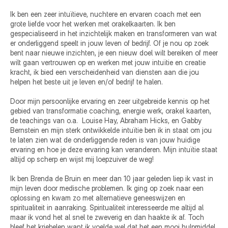
Ik ben een zeer intuïtieve, nuchtere en ervaren coach met een 
grote liefde voor het werken met orakelkaarten. Ik ben 
gespecialiseerd in het inzichtelijk maken en transformeren van wat 
er onderliggend speelt in jouw leven of bedrijf. Of je nou op zoek 
bent naar nieuwe inzichten, je een nieuw doel wilt bereiken of meer 
wilt gaan vertrouwen op en werken met jouw intuïtie en creatie 
kracht, ik bied een verscheidenheid van diensten aan die jou 
helpen het beste uit je leven en/of bedrijf te halen.  

Door mijn persoonlijke ervaring en zeer uitgebreide kennis op het 
gebied van transformatie coaching, energie werk, orakel kaarten, 
de teachings van o.a.  Louise Hay, Abraham Hicks, en Gabby 
Bernstein en mijn sterk ontwikkelde intuïtie ben ik in staat om jou 
te laten zien wat de onderliggende reden is van jouw huidige 
ervaring en hoe je deze ervaring kan veranderen. Mijn intuïtie staat 
altijd op scherp en wijst mij loepzuiver de weg! 

Ik ben Brenda de Bruin en meer dan 10 jaar geleden liep ik vast in 
mijn leven door medische problemen. Ik ging op zoek naar een 
oplossing en kwam zo met alternatieve geneeswijzen en 
spiritualiteit in aanraking. Spiritualiteit interesseerde me altijd al 
maar ik vond het al snel te zweverig en dan haakte ik af. Toch 
bleef het kriebelen want ik voelde wel dat het een mooi hulpmiddel 