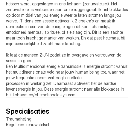
hebben wordt opgeslagen in ons lichaam (zenuwstelsel). Het 
zenuwstelsel is verbonden aan onze ruggengraat. Ik hef blokkades 
op door middel van jou energie weer te laten stromen langs jou 
wervel. Tijdens een sessie activeer ik 2 chakra's en maak ik 
connectie in een van de energielagen dit kan lichamelijk, 
emotioneel, mentaal, spiritueel of zielslaag zijn. Dit is een zachte 
maar toch krachtige manier van werken. En dat past helemaal bij 
mijn persoonlijkheid zacht maar krachtig. 

Ik laat de mensen ZIJN zodat ze in overgave en vertrouwen de 
sessie in gaan.

Een Multidimensional energie transmissie is energie stroomt vanuit 
het multidimensionale veld naar jouw human being toe, waar het 
jouw frequentie enorm verhoogt en allerlei

processen in werking zet. Daarnaast activeert het de aardse 
levensenergie in jou. Deze energie stroomt naar alle blokkades in 
het lichaam en/of emotionele systeem.
Specialisaties
Traumaheling
Reguleren zenuwstelsel