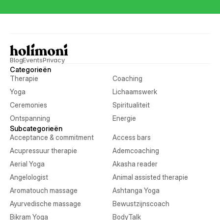
Blog
Events
Privacy
Categorieën
Therapie
Coaching
Yoga
Lichaamswerk
Ceremonies
Spiritualiteit
Ontspanning
Energie
Subcategorieën
Acceptance & commitment
Access bars
Acupressuur therapie
Ademcoaching
Aerial Yoga
Akasha reader
Angelologist
Animal assisted therapie
Aromatouch massage
Ashtanga Yoga
Ayurvedische massage
Bewustzijnscoach
Bikram Yoga
BodyTalk