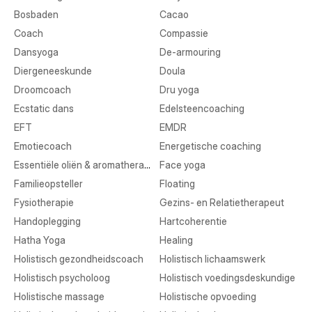
Bosbaden
Cacao
Coach
Compassie
Dansyoga
De-armouring
Diergeneeskunde
Doula
Droomcoach
Dru yoga
Ecstatic dans
Edelsteencoaching
EFT
EMDR
Emotiecoach
Energetische coaching
Essentiële oliën & aromatherapie
Face yoga
Familieopsteller
Floating
Fysiotherapie
Gezins- en Relatietherapeut
Handoplegging
Hartcoherentie
Hatha Yoga
Healing
Holistisch gezondheidscoach
Holistisch lichaamswerk
Holistisch psycholoog
Holistisch voedingsdeskundige
Holistische massage
Holistische opvoeding