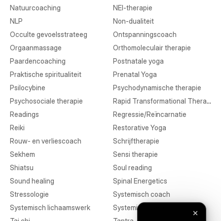
Natuurcoaching
NEI-therapie
NLP
Non-dualiteit
Occulte gevoelsstrateeg
Ontspanningscoach
Orgaanmassage
Orthomoleculair therapie
Paardencoaching
Postnatale yoga
Praktische spiritualiteit
Prenatal Yoga
Psilocybine
Psychodynamische therapie
Psychosociale therapie
Rapid Transformational Therapy
Readings
Regressie/Reïncarnatie
Reiki
Restorative Yoga
Rouw- en verliescoach
Schrijftherapie
Sekhem
Sensi therapie
Shiatsu
Soul reading
Sound healing
Spinal Energetics
Stressologie
Systemisch coach
Systemisch lichaamswerk
Systemisch werk
Tai chi
Tantra