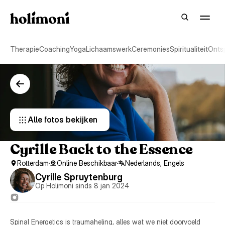
Therapie
Coaching
Yoga
Lichaamswerk
Ceremonies
Spiritualiteit
Onts
Alle fotos bekijken 
Cyrille Back to the Essence
Rotterdam
Online Beschikbaar
Nederlands, Engels
Cyrille Spruytenburg
Op Holimoni sinds 8 jan 2024
Spinal Energetics is traumaheling, alles wat we niet doorvoeld 