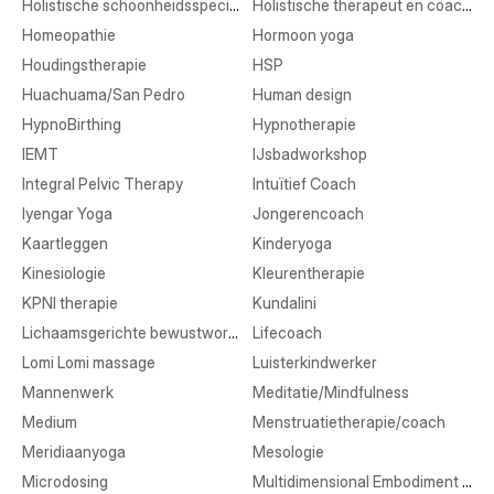
Holistische schoonheidsspecialist
Holistische therapeut en coaching
Homeopathie
Hormoon yoga
Houdingstherapie
HSP
Huachuama/San Pedro
Human design
HypnoBirthing
Hypnotherapie
IEMT
IJsbadworkshop
Integral Pelvic Therapy
Intuïtief Coach
Iyengar Yoga
Jongerencoach
Kaartleggen
Kinderyoga
Kinesiologie
Kleurentherapie
KPNI therapie
Kundalini
Lichaamsgerichte bewustwording
Lifecoach
Lomi Lomi massage
Luisterkindwerker
Mannenwerk
Meditatie/Mindfulness
Medium
Menstruatietherapie/coach
Meridiaanyoga
Mesologie
Microdosing
Multidimensional Embodiment Transmission