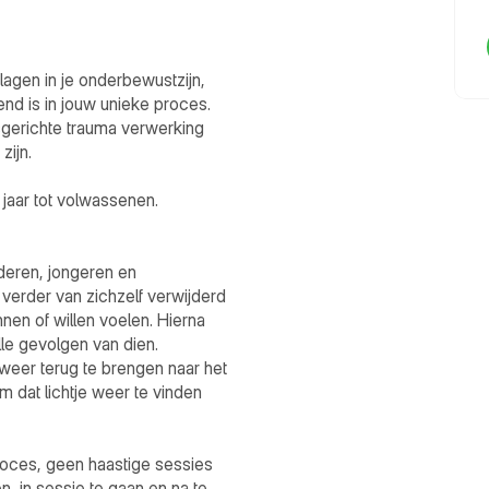
lagen in je onderbewustzijn, 
nd is in jouw unieke proces. 

amsgerichte trauma verwerking 
jn. 

jaar tot volwassenen. 

eren, jongeren en 
, verder van zichzelf verwijderd 
nnen of willen voelen. Hierna 
le gevolgen van dien. 

eer terug te brengen naar het 
om dat lichtje weer te vinden 
roces, geen haastige sessies 
n, in sessie te gaan en na te 