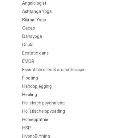
Angelologist
Ashtanga Yoga
Bikram Yoga
Cacao
Dansyoga
Doula
Ecstatic dans
EMDR
Essentiële oliën & aromatherapie
Floating
Handoplegging
Healing
Holistisch psycholoog
Holistische opvoeding
Homeopathie
HSP
HypnoBirthing