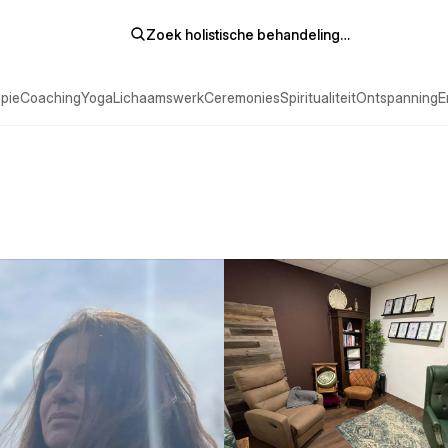
Zoek holistische behandeling…
pie
Coaching
Yoga
Lichaamswerk
Ceremonies
Spiritualiteit
Ontspanning
E