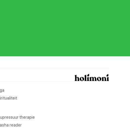
ga
ritualiteit
upressuur therapie
asha reader