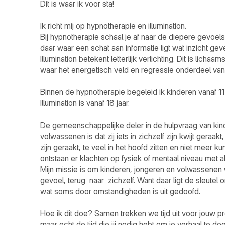
Dit is waar ik voor sta!

Ik richt mij op hypnotherapie en illumination. 

Bij hypnotherapie schaal je af naar de diepere gevoels
daar waar een schat aan informatie ligt wat inzicht geve
Illumination betekent letterlijk verlichting. Dit is licha
waar het energetisch veld en regressie onderdeel van zi
Binnen de hypnotherapie begeleid ik kinderen vanaf 11 
Illumination is vanaf 18 jaar.

De gemeenschappelijke deler in de hulpvraag van kind
volwassenen is dat zij iets in zichzelf zijn kwijt geraakt
zijn geraakt, te veel in het hoofd zitten en niet meer ku
ontstaan er klachten op fysiek of mentaal niveau met al
Mijn missie is om kinderen, jongeren en volwassenen w
gevoel, terug  naar  zichzelf. Want daar ligt de sleutel 
wat soms door omstandigheden is uit gedoofd. 

Hoe ik dit doe? Samen trekken we tijd uit voor jouw p
maar echt de tijd die jij nodig hebt om je verhaal te doe