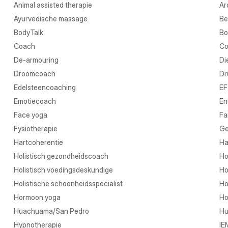
Animal assisted therapie
Ar
Ayurvedische massage
Be
BodyTalk
Bo
Coach
Co
De-armouring
Di
Droomcoach
Dr
Edelsteencoaching
EF
Emotiecoach
En
Face yoga
Fa
Fysiotherapie
Ge
Hartcoherentie
Ha
Holistisch gezondheidscoach
Ho
Holistisch voedingsdeskundige
Ho
Holistische schoonheidsspecialist
Ho
Hormoon yoga
Ho
Huachuama/San Pedro
Hu
Hypnotherapie
IE