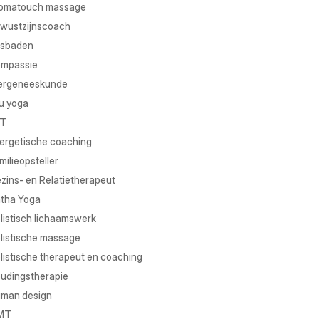
omatouch massage
wustzijnscoach
sbaden
mpassie
ergeneeskunde
u yoga
T
ergetische coaching
milieopsteller
zins- en Relatietherapeut
tha Yoga
listisch lichaamswerk
listische massage
listische therapeut en coaching
udingstherapie
man design
MT