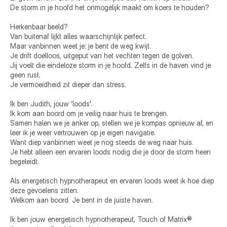
De storm in je hoofd het onmogelijk maakt om koers te houden?  

Herkenbaar beeld? 

Van buitenaf lijkt alles waarschijnlijk perfect. 

Maar vanbinnen weet je: je bent de weg kwijt. 

Je drift doelloos, uitgeput van het vechten tegen de golven.

Jij voelt die eindeloze storm in je hoofd. Zelfs in de haven vind je 
geen rust.

Je vermoeidheid zit dieper dan stress. 

Ik ben Judith, jouw ‘loods'.

Ik kom aan boord om je veilig naar huis te brengen. 

Samen halen we je anker op, stellen we je kompas opnieuw af, en 
leer ik je weer vertrouwen op je eigen navigatie. 

Want diep vanbinnen weet je nog steeds de weg naar huis.

Je hebt alleen een ervaren loods nodig die je door de storm heen 
begeleidt.

Als energetisch hypnotherapeut en ervaren loods weet ik hoe diep 
deze gevoelens zitten.

Welkom aan boord. Je bent in de juiste haven.

Ik ben jouw energetisch hypnotherapeut, Touch of Matrix® 