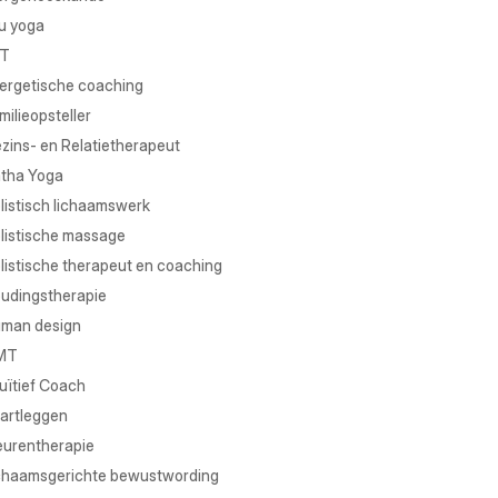
u yoga
T
ergetische coaching
milieopsteller
zins- en Relatietherapeut
tha Yoga
listisch lichaamswerk
listische massage
listische therapeut en coaching
udingstherapie
man design
MT
tuïtief Coach
artleggen
eurentherapie
chaamsgerichte bewustwording