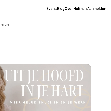
Events
Blog
Over Holimoni
Aanmelden
nergie