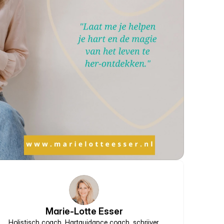
Marie-Lotte Esser
Holistisch coach, Hartguidance coach, schrijver,