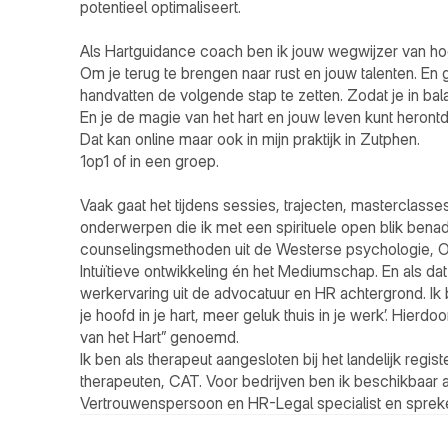
potentieel optimaliseert. 

Als Hartguidance coach ben ik jouw wegwijzer van hoof
Om je terug te brengen naar rust en jouw talenten. En g
handvatten de volgende stap te zetten. Zodat je in balans
En je de magie van het hart en jouw leven kunt herontd
Dat kan online maar ook in mijn praktijk in Zutphen.

1op1 of in een groep.

Vaak gaat het tijdens sessies, trajecten, masterclasse
onderwerpen die ik met een spirituele open blik benad
counselingsmethoden uit de Westerse psychologie, O
Intuïtieve ontwikkeling én het Mediumschap. En als dat n
werkervaring uit de advocatuur en HR achtergrond. Ik b
je hoofd in je hart, meer geluk thuis in je werk’. Hierd
van het Hart” genoemd.

Ik ben als therapeut aangesloten bij het landelijk registe
therapeuten, CAT. Voor bedrijven ben ik beschikbaar al
Vertrouwenspersoon en HR-Legal specialist en spreke