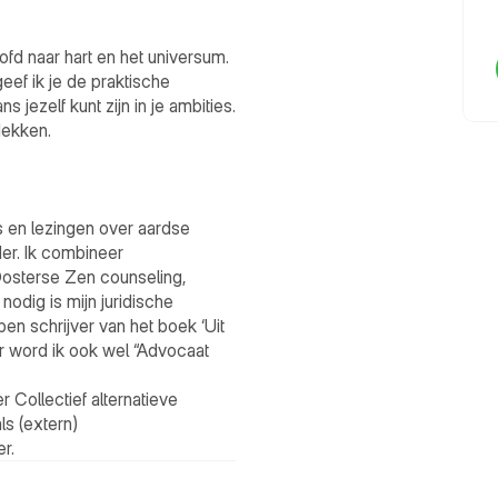
d naar hart en het universum. 
eef ik je de praktische 
 jezelf kunt zijn in je ambities. 
ekken.

s en lezingen over aardse 
er. Ik combineer 
osterse Zen counseling, 
odig is mijn juridische 
en schrijver van het boek ‘Uit 
oor word ik ook wel “Advocaat 
r Collectief alternatieve 
s (extern) 
r.