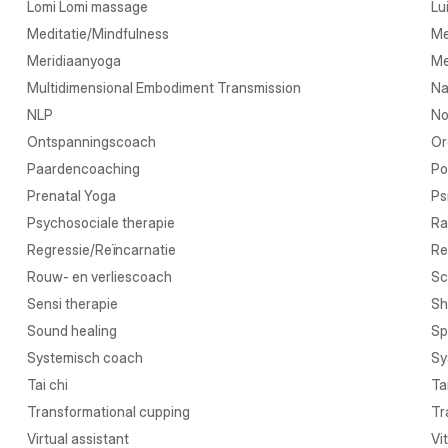
Lomi Lomi massage
Lu
Meditatie/Mindfulness
Me
Meridiaanyoga
Me
Multidimensional Embodiment Transmission
Na
NLP
No
Ontspanningscoach
Or
Paardencoaching
Po
Prenatal Yoga
Ps
Psychosociale therapie
Ra
Regressie/Reïncarnatie
Re
Rouw- en verliescoach
Sc
Sensi therapie
Sh
Sound healing
Sp
Systemisch coach
Sy
Tai chi
Ta
Transformational cupping
Tr
Virtual assistant
Vi