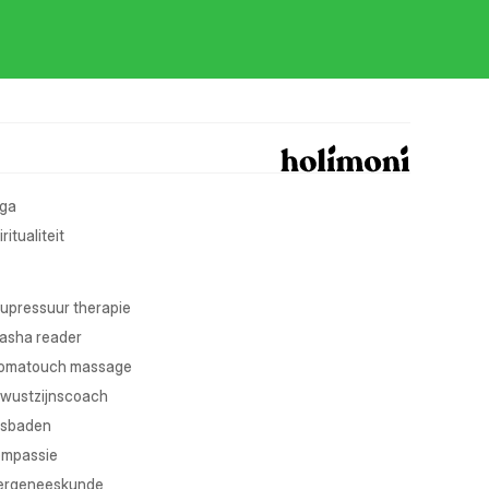
ga
ritualiteit
upressuur therapie
asha reader
omatouch massage
wustzijnscoach
sbaden
mpassie
ergeneeskunde