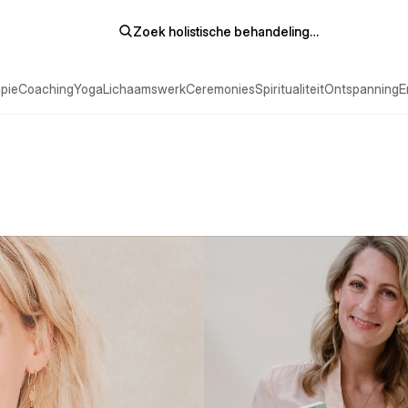
Zoek holistische behandeling…
pie
Coaching
Yoga
Lichaamswerk
Ceremonies
Spiritualiteit
Ontspanning
E