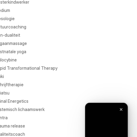
isterkindwerker
dium
sologie
tuurcoaching
n-dualiteit
gaanmassage
stnatale yoga
ilocybine
pid Transformational Therapy
iki
hrijftherapie
iatsu
inal Energetics
stemisch lichaamswerk
ntra
auma release
taliteitscoach