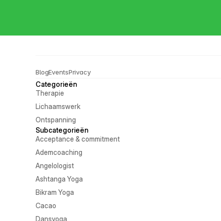
Blog
Events
Privacy
Categorieën
Therapie
Lichaamswerk
Ontspanning
Subcategorieën
Acceptance & commitment
Ademcoaching
Angelologist
Ashtanga Yoga
Bikram Yoga
Cacao
Dansyoga