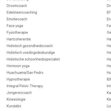
Droomcoach
Dr
Edelsteencoaching
EF
Emotiecoach
En
Face yoga
Fa
Fysiotherapie
Ge
Hartcoherentie
Ha
Holistisch gezondheidscoach
Ho
Holistisch voedingsdeskundige
Ho
Holistische schoonheidsspecialist
Ho
Hormoon yoga
Ho
Huachuama/San Pedro
Hu
Hypnotherapie
IE
Integral Pelvic Therapy
In
Jongerencoach
Ka
Kinesiologie
Kl
Kundalini
Li