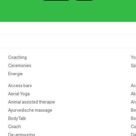
Coaching
Yo
Ceremonies
Spi
Energie
Access bars
Ac
Aerial Yoga
Ak
Animal assisted therapie
Ar
Ayurvedische massage
Be
BodyTalk
Bo
Coach
Co
De-armouring
Di