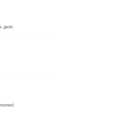
k, gezin
ersonen)