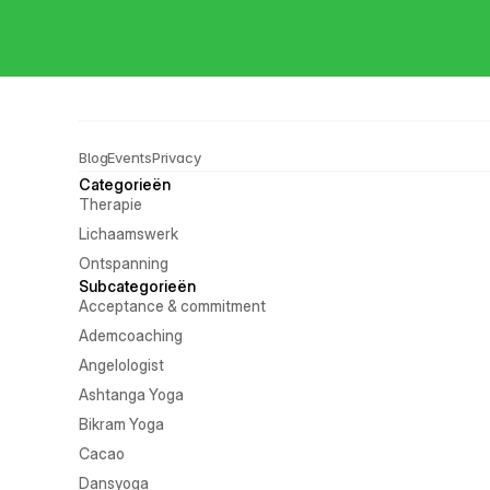
Blog
Events
Privacy
Categorieën
Therapie
Lichaamswerk
Ontspanning
Subcategorieën
Acceptance & commitment
Ademcoaching
Angelologist
Ashtanga Yoga
Bikram Yoga
Cacao
Dansyoga