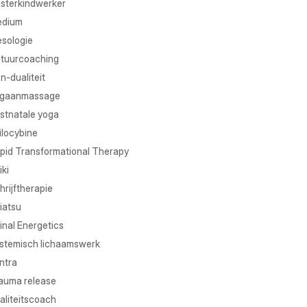
isterkindwerker
dium
sologie
tuurcoaching
n-dualiteit
gaanmassage
stnatale yoga
ilocybine
pid Transformational Therapy
iki
hrijftherapie
iatsu
inal Energetics
stemisch lichaamswerk
ntra
auma release
taliteitscoach