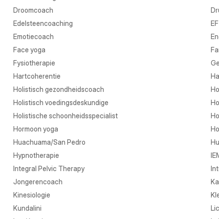
Droomcoach
Dr
Edelsteencoaching
EF
Emotiecoach
En
Face yoga
Fa
Fysiotherapie
Ge
Hartcoherentie
Ha
Holistisch gezondheidscoach
Ho
Holistisch voedingsdeskundige
Ho
Holistische schoonheidsspecialist
Ho
Hormoon yoga
Ho
Huachuama/San Pedro
Hu
Hypnotherapie
IE
Integral Pelvic Therapy
In
Jongerencoach
Ka
Kinesiologie
Kl
Kundalini
Li