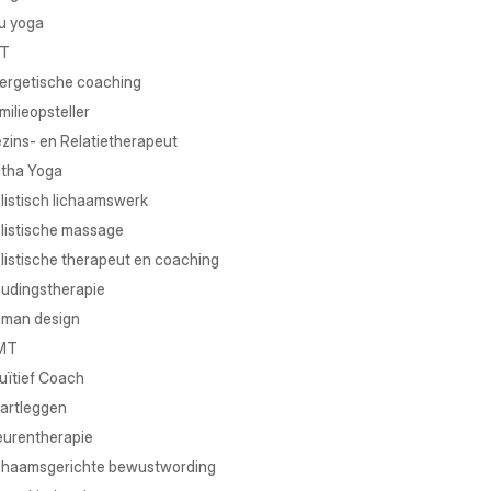
u yoga
T
ergetische coaching
milieopsteller
zins- en Relatietherapeut
tha Yoga
listisch lichaamswerk
listische massage
listische therapeut en coaching
udingstherapie
man design
MT
tuïtief Coach
artleggen
eurentherapie
chaamsgerichte bewustwording