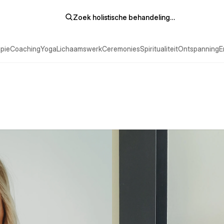
Zoek holistische behandeling…
pie
Coaching
Yoga
Lichaamswerk
Ceremonies
Spiritualiteit
Ontspanning
E