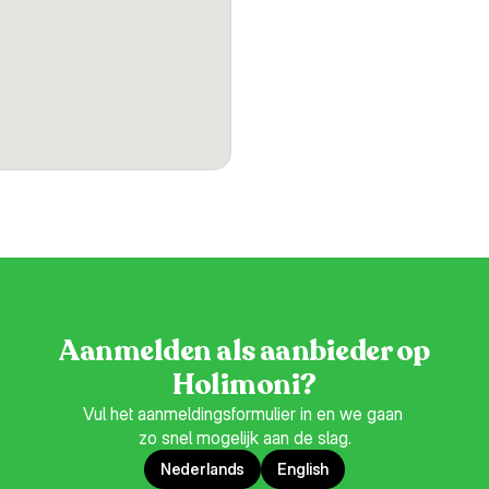
Aanmelden als aanbieder op
Holimoni?
Vul het aanmeldingsformulier in en we gaan 
zo snel mogelijk aan de slag.
Nederlands
English