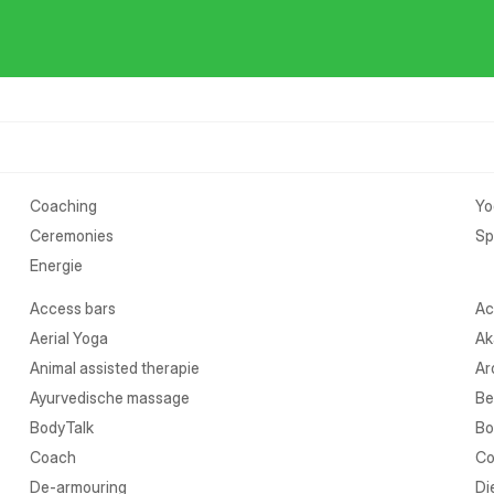
Coaching
Yo
Ceremonies
Spi
Energie
Access bars
Ac
Aerial Yoga
Ak
Animal assisted therapie
Ar
Ayurvedische massage
Be
BodyTalk
Bo
Coach
Co
De-armouring
Di