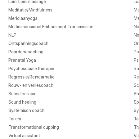
Lomi Lomi massage
Lu
Meditatie/Mindfulness
Me
Meridiaanyoga
Me
Multidimensional Embodiment Transmission
Na
NLP
No
Ontspanningscoach
Or
Paardencoaching
Po
Prenatal Yoga
Ps
Psychosociale therapie
Ra
Regressie/Reïncarnatie
Re
Rouw- en verliescoach
Sc
Sensi therapie
Sh
Sound healing
Sp
Systemisch coach
Sy
Tai chi
Ta
Transformational cupping
Tr
Virtual assistant
Vi