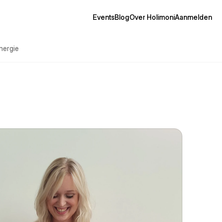
Events
Blog
Over Holimoni
Aanmelden
nergie