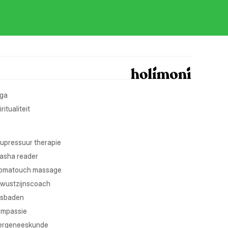
ga
ritualiteit
upressuur therapie
asha reader
omatouch massage
wustzijnscoach
sbaden
mpassie
ergeneeskunde