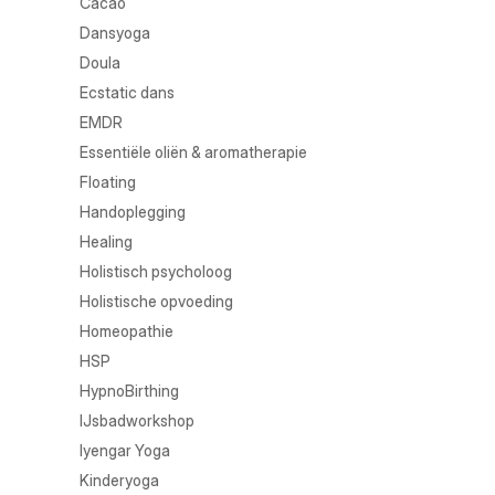
Cacao
Dansyoga
Doula
Ecstatic dans
EMDR
Essentiële oliën & aromatherapie
Floating
Handoplegging
Healing
Holistisch psycholoog
Holistische opvoeding
Homeopathie
HSP
HypnoBirthing
IJsbadworkshop
Iyengar Yoga
Kinderyoga