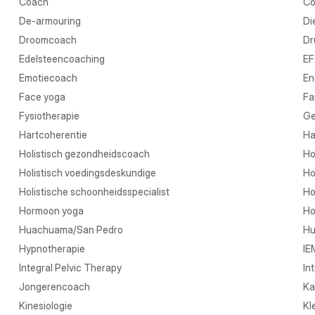
Coach
Co
De-armouring
Di
Droomcoach
Dr
Edelsteencoaching
EF
Emotiecoach
En
Face yoga
Fa
Fysiotherapie
Ge
Hartcoherentie
Ha
Holistisch gezondheidscoach
Ho
Holistisch voedingsdeskundige
Ho
Holistische schoonheidsspecialist
Ho
Hormoon yoga
Ho
Huachuama/San Pedro
Hu
Hypnotherapie
IE
Integral Pelvic Therapy
In
Jongerencoach
Ka
Kinesiologie
Kl