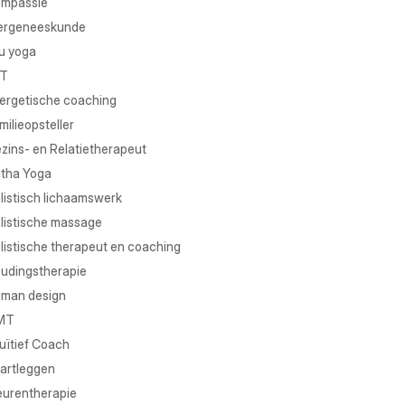
mpassie
ergeneeskunde
u yoga
T
ergetische coaching
milieopsteller
zins- en Relatietherapeut
tha Yoga
listisch lichaamswerk
listische massage
listische therapeut en coaching
udingstherapie
man design
MT
tuïtief Coach
artleggen
eurentherapie