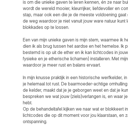
is om die unieke gaven te leren kennen, én ze naar bui
wordt de wereld mooier, kleurrijker, liefdevoller en c
stap, maar ook een die je de meeste voldoening gaat ge
de weg waardoor je niet vanuit jouw ware natuur kunt le
blokkades op te lossen. 

Een van mijn unieke gaven is mijn stem, waarmee ik h
dien ik als brug tussen het aardse en het hemelse. Ik pi
bestemd is op uit de ether en ik kan lichtcodes in jouw
fysieke en je etherische lichamen) installeren. Met mij
waardoor je meer rust en balans ervaart.

In mijn knusse praktijk in een historische werfkelder, i
je helemaal tot rust. De baarmoeder-achtige omhulling 
de kelder, maakt dat je je geborgen weet en dat je kun
bespreken we wat jouw (ziels)verlangen is, en waar je
hebt. 

Op de behandeltafel kijken we naar wat er blokkeert i
lichtcodes die op dit moment voor jou klaarstaan, en za
ontspanning. 
