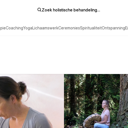
Zoek holistische behandeling…
pie
Coaching
Yoga
Lichaamswerk
Ceremonies
Spiritualiteit
Ontspanning
E