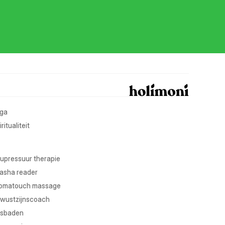
ga
ritualiteit
upressuur therapie
asha reader
omatouch massage
wustzijnscoach
sbaden