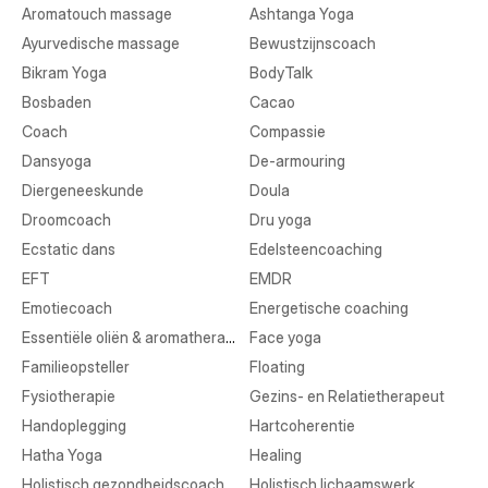
Aromatouch massage
Ashtanga Yoga
Ayurvedische massage
Bewustzijnscoach
Bikram Yoga
BodyTalk
Bosbaden
Cacao
Coach
Compassie
Dansyoga
De-armouring
Diergeneeskunde
Doula
Droomcoach
Dru yoga
Ecstatic dans
Edelsteencoaching
EFT
EMDR
Emotiecoach
Energetische coaching
Essentiële oliën & aromatherapie
Face yoga
Familieopsteller
Floating
Fysiotherapie
Gezins- en Relatietherapeut
Handoplegging
Hartcoherentie
Hatha Yoga
Healing
Holistisch gezondheidscoach
Holistisch lichaamswerk