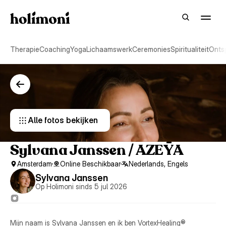
Therapie
Coaching
Yoga
Lichaamswerk
Ceremonies
Spiritualiteit
Onts
Alle fotos bekijken 
Sylvana Janssen / AZEȲA 
Amsterdam
Online Beschikbaar
Nederlands, Engels
Sylvana Janssen
Op Holimoni sinds 5 jul 2026
Mijn naam is Sylvana Janssen en ik ben VortexHealing® 