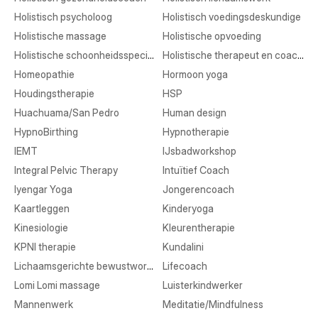
Holistisch psycholoog
Holistisch voedingsdeskundige
Holistische massage
Holistische opvoeding
Holistische schoonheidsspecialist
Holistische therapeut en coaching
Homeopathie
Hormoon yoga
Houdingstherapie
HSP
Huachuama/San Pedro
Human design
HypnoBirthing
Hypnotherapie
IEMT
IJsbadworkshop
Integral Pelvic Therapy
Intuïtief Coach
Iyengar Yoga
Jongerencoach
Kaartleggen
Kinderyoga
Kinesiologie
Kleurentherapie
KPNI therapie
Kundalini
Lichaamsgerichte bewustwording
Lifecoach
Lomi Lomi massage
Luisterkindwerker
Mannenwerk
Meditatie/Mindfulness