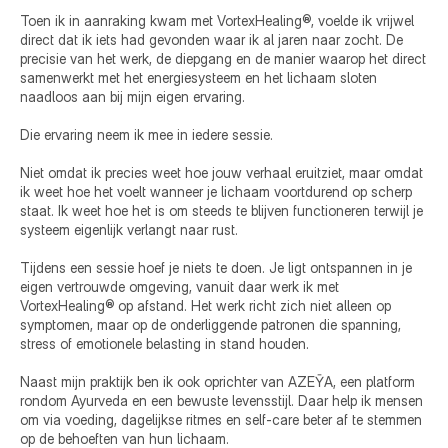
Toen ik in aanraking kwam met VortexHealing®, voelde ik vrijwel 
direct dat ik iets had gevonden waar ik al jaren naar zocht. De 
precisie van het werk, de diepgang en de manier waarop het direct 
samenwerkt met het energiesysteem en het lichaam sloten 
naadloos aan bij mijn eigen ervaring.
Die ervaring neem ik mee in iedere sessie.
Niet omdat ik precies weet hoe jouw verhaal eruitziet, maar omdat 
ik weet hoe het voelt wanneer je lichaam voortdurend op scherp 
staat. Ik weet hoe het is om steeds te blijven functioneren terwijl je 
systeem eigenlijk verlangt naar rust.
Tijdens een sessie hoef je niets te doen. Je ligt ontspannen in je 
eigen vertrouwde omgeving, vanuit daar werk ik met 
VortexHealing® op afstand. Het werk richt zich niet alleen op 
symptomen, maar op de onderliggende patronen die spanning, 
stress of emotionele belasting in stand houden.
Naast mijn praktijk ben ik ook oprichter van AZEȲA, een platform 
rondom Ayurveda en een bewuste levensstijl. Daar help ik mensen 
om via voeding, dagelijkse ritmes en self-care beter af te stemmen 
op de behoeften van hun lichaam.