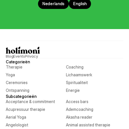
Nederlands
English
Blog
Events
Privacy
Categorieën
Therapie
Coaching
Yoga
Lichaamswerk
Ceremonies
Spiritualiteit
Ontspanning
Energie
Subcategorieën
Acceptance & commitment
Access bars
Acupressuur therapie
Ademcoaching
Aerial Yoga
Akasha reader
Angelologist
Animal assisted therapie