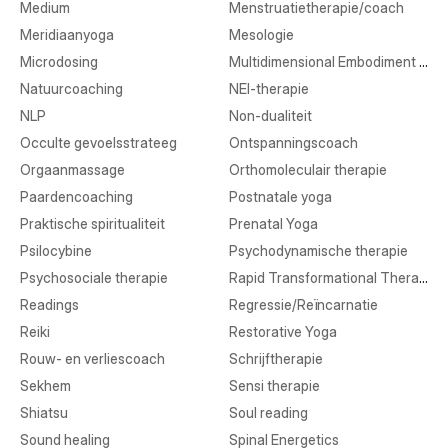
Medium
Menstruatietherapie/coach
Meridiaanyoga
Mesologie
Microdosing
Multidimensional Embodiment Transmission
Natuurcoaching
NEI-therapie
NLP
Non-dualiteit
Occulte gevoelsstrateeg
Ontspanningscoach
Orgaanmassage
Orthomoleculair therapie
Paardencoaching
Postnatale yoga
Praktische spiritualiteit
Prenatal Yoga
Psilocybine
Psychodynamische therapie
Psychosociale therapie
Rapid Transformational Therapy
Readings
Regressie/Reïncarnatie
Reiki
Restorative Yoga
Rouw- en verliescoach
Schrijftherapie
Sekhem
Sensi therapie
Shiatsu
Soul reading
Sound healing
Spinal Energetics