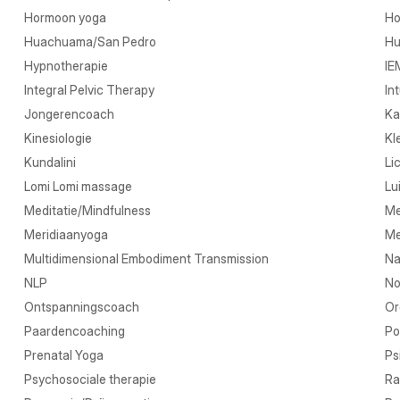
Hormoon yoga
Ho
Huachuama/San Pedro
Hu
Hypnotherapie
IE
Integral Pelvic Therapy
In
Jongerencoach
Ka
Kinesiologie
Kl
Kundalini
Li
Lomi Lomi massage
Lu
Meditatie/Mindfulness
Me
Meridiaanyoga
Me
Multidimensional Embodiment Transmission
Na
NLP
No
Ontspanningscoach
Or
Paardencoaching
Po
Prenatal Yoga
Ps
Psychosociale therapie
Ra