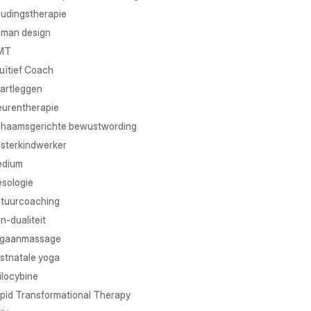
udingstherapie
man design
MT
tuïtief Coach
artleggen
eurentherapie
chaamsgerichte bewustwording
isterkindwerker
dium
sologie
tuurcoaching
n-dualiteit
gaanmassage
stnatale yoga
ilocybine
pid Transformational Therapy