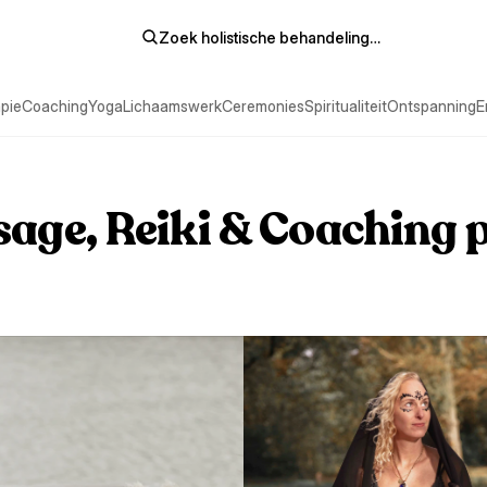
Zoek holistische behandeling…
pie
Coaching
Yoga
Lichaamswerk
Ceremonies
Spiritualiteit
Ontspanning
E
sage, Reiki & Coaching 