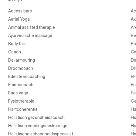
Access bars
Ac
Aerial Yoga
Ak
Animal assisted therapie
Ar
Ayurvedische massage
Be
BodyTalk
Bo
Coach
Co
De-armouring
Di
Droomcoach
Dr
Edelsteencoaching
EF
Emotiecoach
En
Face yoga
Fa
Fysiotherapie
Ge
Hartcoherentie
Ha
Holistisch gezondheidscoach
Ho
Holistisch voedingsdeskundige
Ho
Holistische schoonheidsspecialist
Ho