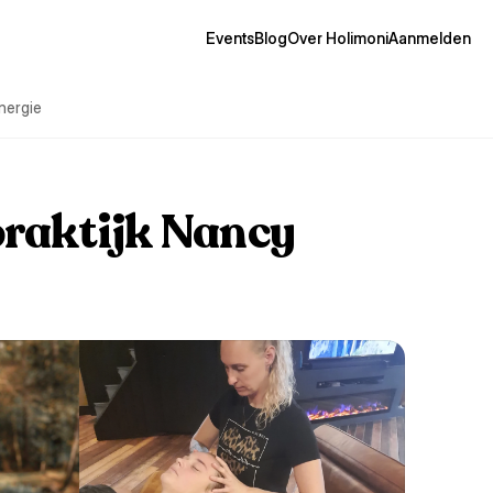
Events
Blog
Over Holimoni
Aanmelden
nergie
praktijk Nancy 