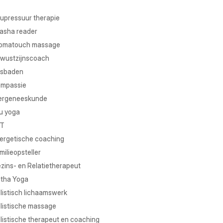
upressuur therapie
asha reader
omatouch massage
wustzijnscoach
sbaden
mpassie
ergeneeskunde
u yoga
T
ergetische coaching
milieopsteller
zins- en Relatietherapeut
tha Yoga
listisch lichaamswerk
listische massage
listische therapeut en coaching