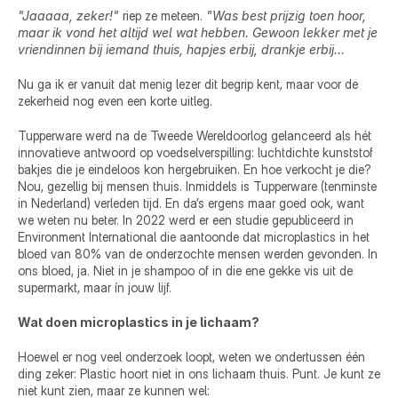
"Jaaaaa, zeker!" 
riep ze meteen. 
"Was best prijzig toen hoor, 
maar ik vond het altijd wel wat hebben. Gewoon lekker met je 
vriendinnen bij iemand thuis, hapjes erbij, drankje erbij…
Nu ga ik er vanuit dat menig lezer dit begrip kent, maar voor de 
zekerheid nog even een korte uitleg. 
Tupperware werd na de Tweede Wereldoorlog gelanceerd als hét 
innovatieve antwoord op voedselverspilling: luchtdichte kunststof 
bakjes die je eindeloos kon hergebruiken. En hoe verkocht je die? 
Nou, gezellig bij mensen thuis. Inmiddels is Tupperware (tenminste 
in Nederland) verleden tijd. En da’s ergens maar goed ook, want 
we weten nu beter. In 2022 werd er een studie gepubliceerd in 
Environment International die aantoonde dat microplastics in het 
bloed van 80% van de onderzochte mensen werden gevonden. In 
ons bloed, ja. Niet in je shampoo of in die ene gekke vis uit de 
supermarkt, maar ín jouw lijf. 
Wat doen microplastics in je lichaam? 
Hoewel er nog veel onderzoek loopt, weten we ondertussen één 
ding zeker: Plastic hoort niet in ons lichaam thuis. Punt. Je kunt ze 
niet kunt zien, maar ze kunnen wel: 