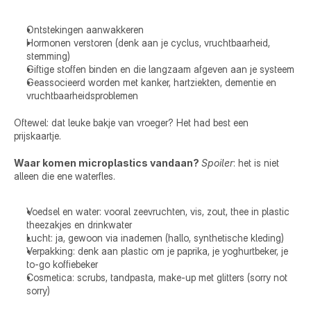
Ontstekingen aanwakkeren 
Hormonen verstoren (denk aan je cyclus, vruchtbaarheid, 
stemming) 
Giftige stoffen binden en die langzaam afgeven aan je systeem 
Geassocieerd worden met kanker, hartziekten, dementie en 
vruchtbaarheidsproblemen 
Oftewel: dat leuke bakje van vroeger? Het had best een 
prijskaartje. 
Waar komen microplastics vandaan? 
Spoiler
: het is niet 
alleen die ene waterfles. 
Voedsel en water: vooral zeevruchten, vis, zout, thee in plastic 
theezakjes en drinkwater 
Lucht: ja, gewoon via inademen (hallo, synthetische kleding) 
Verpakking: denk aan plastic om je paprika, je yoghurtbeker, je 
to-go koffiebeker 
Cosmetica: scrubs, tandpasta, make-up met glitters (sorry not 
sorry) 