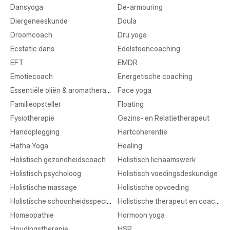
Dansyoga
De-armouring
Diergeneeskunde
Doula
Droomcoach
Dru yoga
Ecstatic dans
Edelsteencoaching
EFT
EMDR
Emotiecoach
Energetische coaching
Essentiële oliën & aromatherapie
Face yoga
Familieopsteller
Floating
Fysiotherapie
Gezins- en Relatietherapeut
Handoplegging
Hartcoherentie
Hatha Yoga
Healing
Holistisch gezondheidscoach
Holistisch lichaamswerk
Holistisch psycholoog
Holistisch voedingsdeskundige
Holistische massage
Holistische opvoeding
Holistische schoonheidsspecialist
Holistische therapeut en coaching
Homeopathie
Hormoon yoga
Houdingstherapie
HSP