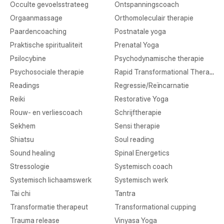
Occulte gevoelsstrateeg
Ontspanningscoach
Orgaanmassage
Orthomoleculair therapie
Paardencoaching
Postnatale yoga
Praktische spiritualiteit
Prenatal Yoga
Psilocybine
Psychodynamische therapie
Psychosociale therapie
Rapid Transformational Therapy
Readings
Regressie/Reïncarnatie
Reiki
Restorative Yoga
Rouw- en verliescoach
Schrijftherapie
Sekhem
Sensi therapie
Shiatsu
Soul reading
Sound healing
Spinal Energetics
Stressologie
Systemisch coach
Systemisch lichaamswerk
Systemisch werk
Tai chi
Tantra
Transformatie therapeut
Transformational cupping
Trauma release
Vinyasa Yoga