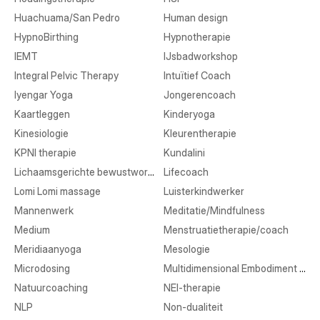
Huachuama/San Pedro
Human design
HypnoBirthing
Hypnotherapie
IEMT
IJsbadworkshop
Integral Pelvic Therapy
Intuïtief Coach
Iyengar Yoga
Jongerencoach
Kaartleggen
Kinderyoga
Kinesiologie
Kleurentherapie
KPNI therapie
Kundalini
Lichaamsgerichte bewustwording
Lifecoach
Lomi Lomi massage
Luisterkindwerker
Mannenwerk
Meditatie/Mindfulness
Medium
Menstruatietherapie/coach
Meridiaanyoga
Mesologie
Microdosing
Multidimensional Embodiment Transmission
Natuurcoaching
NEI-therapie
NLP
Non-dualiteit