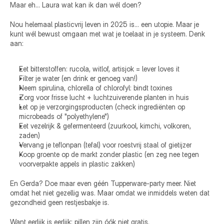
Maar eh… Laura wat kan ik dan wél doen? 
Nou helemaal plasticvrij leven in 2025 is… een utopie. Maar je 
kunt wél bewust omgaan met wat je toelaat in je systeem. Denk 
aan: 
Eet bitterstoffen: rucola, witlof, artisjok = lever loves it 
Filter je water (en drink er genoeg van!) 
Neem spirulina, chlorella of chlorofyl: bindt toxines 
Zorg voor frisse lucht + luchtzuiverende planten in huis 
Let op je verzorgingsproducten (check ingrediënten op 
microbeads of "polyethylene") 
Eet vezelrijk & gefermenteerd (zuurkool, kimchi, volkoren, 
zaden) 
Vervang je teflonpan (tefal) voor roestvrij staal of gietijzer 
Koop groente op de markt zonder plastic (en zeg nee tegen 
voorverpakte appels in plastic zakken)
En Gerda? Doe maar even géén Tupperware-party meer. Niet 
omdat het niet gezellig was. Maar omdat we inmiddels weten dat 
gezondheid geen restjesbakje is. 
Want eerlijk is eerlijk: pillen zijn óók niet gratis. 