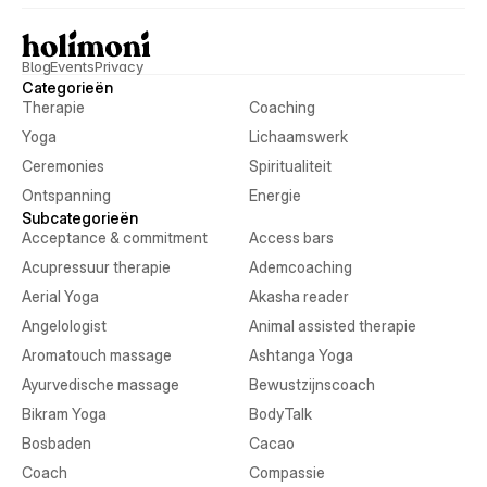
Blog
Events
Privacy
Categorieën
Therapie
Coaching
Yoga
Lichaamswerk
Ceremonies
Spiritualiteit
Ontspanning
Energie
Subcategorieën
Acceptance & commitment
Access bars
Acupressuur therapie
Ademcoaching
Aerial Yoga
Akasha reader
Angelologist
Animal assisted therapie
Aromatouch massage
Ashtanga Yoga
Ayurvedische massage
Bewustzijnscoach
Bikram Yoga
BodyTalk
Bosbaden
Cacao
Coach
Compassie