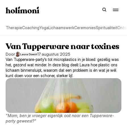
Therapie
Coaching
Yoga
Lichaamswerk
Ceremonies
Spiritualiteit
Onts
Van Tupperware naar toxines
Door
17 augustus 2025
Laura Doest
Van Tupperware-party’s tot microplastics in je bloed: gezellig was 
het, gezond wat minder. In deze blog deelt Laura hoe plastic ons 
lichaam binnensluipt, waarom dat een probleem is én wat je wél 
kunt doen voor een schoner, sterker lijf.
"Mam, ben je vroeger eigenlijk ooit naar een Tupperware-
party geweest?" 