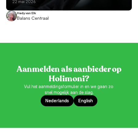
22 mei 2026
Hedy van Elk
Balans Centraal
Aanmelden als aanbieder op
Holimoni?
Vul het aanmeldingsformulier in en we gaan zo 
snel mogelijk aan de slag.
Nederlands
English